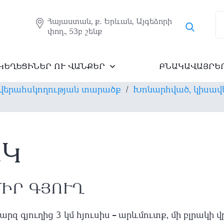
Հայաստան, ք. Երևան, Այգեձորի
փող., 53բ շենք
ԿԵՂԵՑԻՆԵՐ ՈՒ ՎԱՆՔԵՐ
ԲՆԱԿԱՎԱՅՐԵ
վերահսկողության տարածք
/
Խոնարհված, կիսավե
ԱԿ
ՄԻՐ ԳՅՈՒՂ
արզ գյուղից 3 կմ հյուսիս – արևմուտք, մի բլրակի 