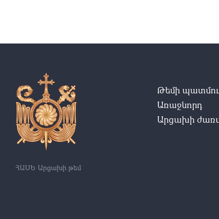
Թեմի պատմու
Առաջնորդ
Արցախի ժառա
ՀԱՍԵ Արցախի թեմ