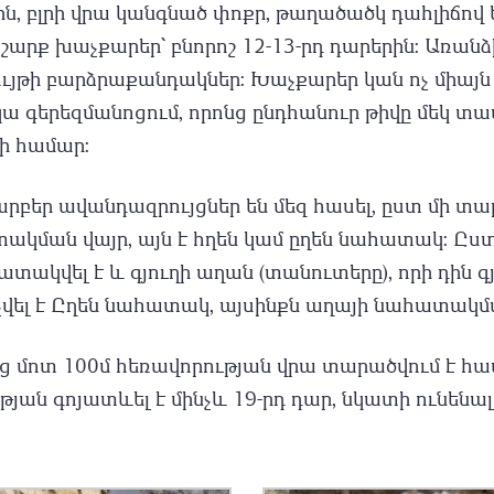
ն, բլրի վրա կանգնած փոքր, թաղածածկ դահլիճով եկե
 շարք խաչքարեր՝ բնորոշ 12-13-րդ դարերին: Առան
ւյթի բարձրաքանդակներ: Խաչքարեր կան ոչ միայն 
երեզմանոցում, որոնց ընդհանուր թիվը մեկ տասն
ի համար:
եր ավանդազրույցներ են մեզ հասել, ըստ մի տարբ
տակման վայր, այն է հղեն կամ ըղեն նահատակ: Ըստ
վել է և գյուղի աղան (տանուտերը), որի դին գյ
ոչվել է Ըղեն նահատակ, այսինքն աղայի նահատակմ
 մոտ 100մ հեռավորության վրա տարածվում է համա
ւթյան գոյատևել է մինչև 19-րդ դար, նկատի ունենա