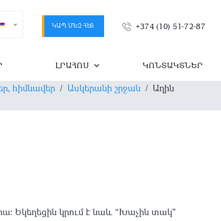
ԿԱՊ ՄԵԶ ՀԵՏ
+374 (10) 51-72-87
Ր
ԼՐԱՀՈՍ
ԿՈՆՏԱԿՏՆԵՐ
ր, հիմնավեր
/
Ասկերանի շրջան
/
Աղին
վրա: Եկեղեցին կրում է նաև “Խաչին տակ”