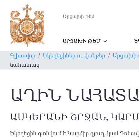
Արցախի թեմ
ԱՐՑԱԽԻ ԹԵՄ
Ե
Գլխավոր
/
Եկեղեցիներ ու վանքեր
/
Արցախի 
նահատակ
ԱՂԻՆ ՆԱՀԱՏ
ԱՍԿԵՐԱՆԻ ՇՐՋԱՆ, ԿԱՐ
Եկեղեցին գտնվում է Կարմիր գյուղ, կամ Դռնավ