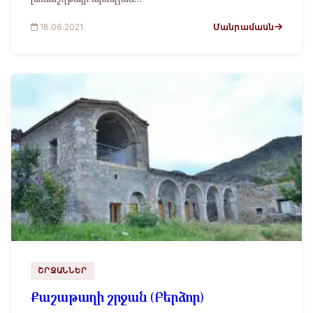
Մանրամասն
18.06.2021
ՇՐՋԱՆՆԵՐ
Քաշաթաղի շրջան (Բերձոր)