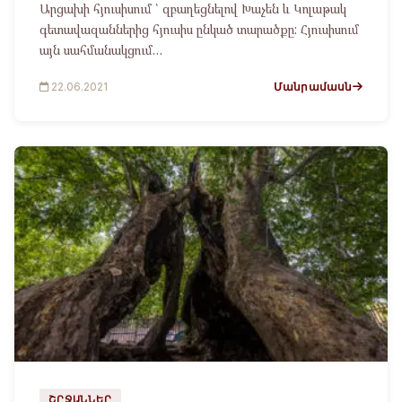
Արցախի հյուսիսում ՝ զբաղեցնելով Խաչեն և Կոլաթակ
գետավազաններից հյուսիս ընկած տարածքը: Հյուսիսում
այն սահմանակցում…
Մանրամասն
22.06.2021
ՇՐՋԱՆՆԵՐ