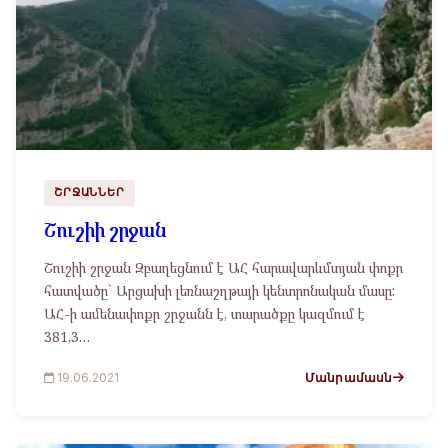
ՇՐՋԱՆՆԵՐ
Շուշիի շրջան
Շուշիի շրջան Զբաղեցնում է ԱՀ հարավարևմտյան փոքր
հատվածը` Արցախի լեռնաշղթայի կենտրոնական մասը:
ԱՀ-ի ամենափոքր շրջանն է, տարածքը կազմում է
381,3…
Մանրամասն
19.06.2021