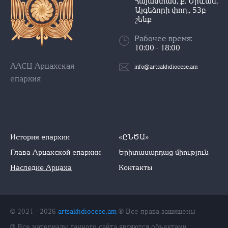
Հայաստան, ք. Երևան,
Այգեձորի փող., 53բ
շենք
Рабочее время:
10:00 - 18:00
ААСЦ Арцахская
info@artsakhdiocese.am
епархия
История епархии
«ԸՆԾԱ»
Глава Арцахской епархии
Երիտասարդաց միություն
Наследие Арцаха
Контакты
© 2021 - 2026
artsakhdiocese.am
® Все права защищены
® Все материалы данного сайта являются объектами