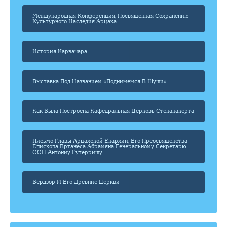
Международная Конференция, Посвященная Сохранению
Культурного Наследия Арцаха
История Карвачара
Выставка Под Названием «Поднимемся В Шуши»
Как Была Построена Кафедральная Церковь Степанакерта
Письмо Главы Арцахской Епархии, Его Преосвященства
Епископа Вртанеса Абрамяна Генеральному Секретарю
ООН Антониу Гутерришу.
Бердзор И Его Древние Церкви