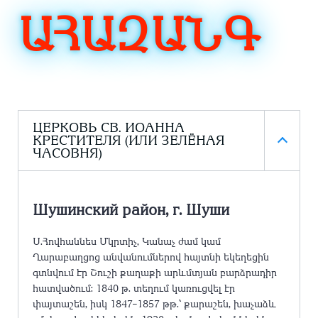
ԱՀԱԶԱՆԳ
ЦЕРКОВЬ СВ. ИОАННА
КРЕСТИТЕЛЯ (ИЛИ ЗЕЛЁНАЯ
ЧАСОВНЯ)
Шушинский район, г. Шуши
Ս.Հովհաննես Մկրտիչ, Կանաչ ժամ կամ
Ղարաբաղցոց անվանումներով հայտնի եկեղեցին
գտնվում էր Շուշի քաղաքի արևմտյան բարձրադիր
հատվածում: 1840 թ. տեղում կառուցվել էր
փայտաշեն, իսկ 1847–1857 թթ.՝ քարաշեն, խաչաձև