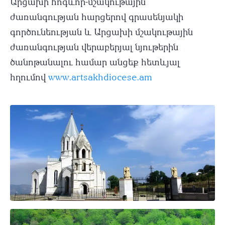
Արցախի հոգևոր-մշակութային
ժառանգության հարցերով գրասենյակի
գործունեության և Արցախի մշակութային
ժառանգության վերաբերյալ նյութերին
ծանոթանալու համար անցեք հետևյալ
հղումով
www.artsakhdiocese.am