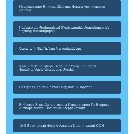
Исследование Никиты Шангина: Факты Армянскости
Арцаха
Ինքնության Պահպանում Մշակութային Ժառանգության
Կորստի Ճանապարհին
Ճարտարի Հին Ու Նոր Հուշարձանները
Վրթանես Եպիսկոպոս. Արցախի Ճակատագրի ԵՒ
Հալածյալներին Աջակցելու Մասին
История Церкви Святого Вардана В Чартаре
В Москве Была Организована Конференция По Вопросу
Антиармянской Политики Азербайджана.
10-Й Всемирный Форум Альянса Цивилизаций ООН