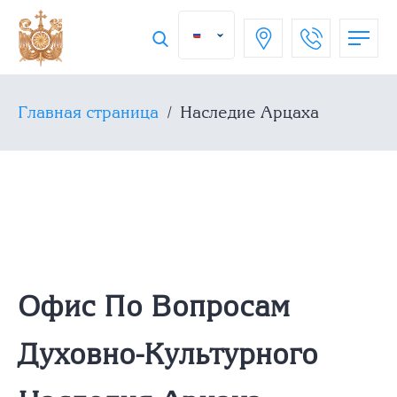
Главная страница
/
Наследие Арцаха
Офис По Вопросам
Духовно-Культурного