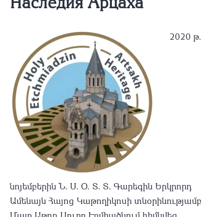
Наследия Арцаха
2020 թ.
նոյեմբերին Ն. Ս. Օ. Տ. Տ. Գարեգին Երկրորդ
Ամենայն Հայոց Կաթողիկոսի տնօրինությամբ
Մայր Աթոռ Սուրբ Էջմիածնում հիմնվեց