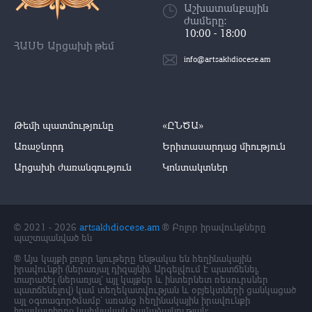
Աշխատանքային
ժամերը:
10:00 - 18:00
ՀԱՍԵ Արցախի թեմ
info@artsakhdiocese.am
Թեմի պատմությունը
«ԸՆԾԱ»
Առաջնորդ
Երիտասարդաց միություն
Արցախի ժառանգություն
Կոնտակտներ
© 2021 - 2026
artsakhdiocese.am
® Բոլոր իրավունքները
պաշտպանված են
® Այս կայքի բոլոր նյութերը ենթակա են հեղինակային
իրավունքի (ներառյալ դիզայնի). Արգելվում է պատճենել,
տարածել (ներառյալ` այլ կայքեր և ինտերնետ ռեսուրսներ
պատճենելով) կամ տեղեկատվության և օբյեկտների ցանկացած
այլ օգտագործմամբ՝ առանց հեղինակային իրավունքի
իրավատիրոջ նախնական համաձայնության: