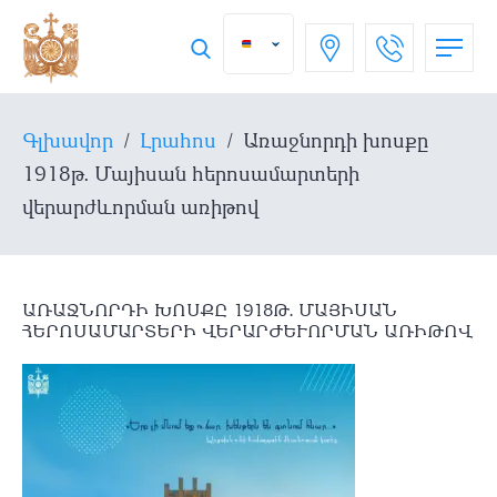
Գլխավոր
/
Լրահոս
/
Առաջնորդի խոսքը
1918թ․ Մայիսան հերոսամարտերի
վերարժևորման առիթով
ԱՌԱՋՆՈՐԴԻ ԽՈՍՔԸ 1918Թ․ ՄԱՅԻՍԱՆ
ՀԵՐՈՍԱՄԱՐՏԵՐԻ ՎԵՐԱՐԺԵՒՈՐՄԱՆ ԱՌԻԹՈՎ