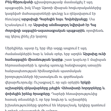
Բեկ-Փիրումյանի
գլխավորությամբ մասնակցել է այդ
պայքարին, իսկ Մայր Աթոռի միաբան հոգևորականներից
կազմված մահապարտների գունդը ևս ղեկավարում էր
ծնունդով
արցախցի Գարեգին եպս․ Հովսեփյանցը
։ Սա
նշանակում է, որ
Արցախը անմնացորդ նվիրված էր Հայ
ժողովրդի ազգային-ազատագրական պայքարին
, որովհետև
այլ կերպ լինել չէր կարող:
​Սիրելիներ, այսօր էլ, երբ մեր ազգը ապրում է այդ
ժամանակներին հար և նման օրեր, երբ արդեն
Արցախը ունի
համազգային միասնության կարիք
, շատ կարևոր է մայիսյան
հերոսամարտերի և դրանց պտուղը հանդիսացող առաջին
հանրապետության հիմնադրման պատմական
իրողությունների հիշատակումն ու գործնական
վերարժևորումը: Ուշագրավ է, որ այն օրերին
երկրի
աշխարհիկ ղեկավարները լսեցին Վեհափառի հորդորները և
փոխեցին իրենց ծրագրերը
: Դարերի հեռավորությունից
հստակ տեսանելի է, որ երբ հոգևոր և աշխարհիկ
իշխանությունները գործում են ներդաշնակ, երկիրը դառնում
է գրեթե անպարտելի մի ամրոց: