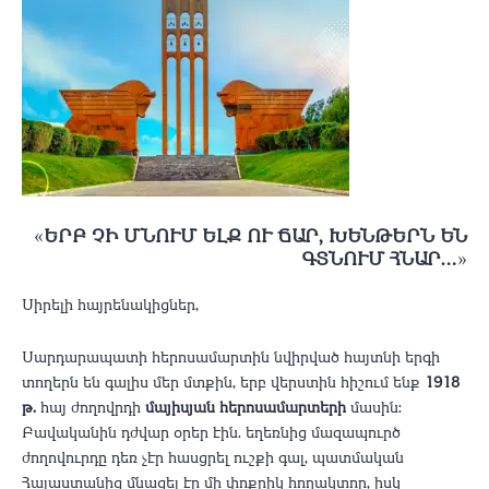
«
ԵՐԲ ՉԻ ՄՆՈՒՄ ԵԼՔ ՈՒ ՃԱՐ, ԽԵՆԹԵՐՆ ԵՆ
ԳՏՆՈՒՄ ՀՆԱՐ…
»
​Սիրելի հայրենակիցներ,
​Սարդարապատի հերոսամարտին նվիրված հայտնի երգի
տողերն են գալիս մեր մտքին, երբ վերստին հիշում ենք
1918
թ.
հայ ժողովրդի
մայիսյան հերոսամարտերի
մասին:
Բավականին դժվար օրեր էին. եղեռնից մազապուրծ
ժողովուրդը դեռ չէր հասցրել ուշքի գալ, պատմական
Հայաստանից մնացել էր մի փոքրիկ հողակտոր, իսկ