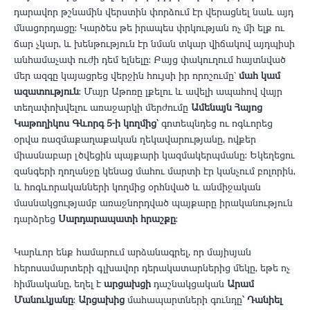
դարավոր թշնամին վերստին փորձում էր վերացնել նաև այդ
մնացորդացը: Կարծես թե իրապես փրկության ոչ մի ելք ու
ճար չկար, և խենթություն էր նման տկար վիճակով այդպիսի
անհամաչափ ուժի դեմ ելնելը: Բայց փակուղում հայտնված
մեր ազգը կայացրեց վերջին հույսի իր որոշումը`
մահ կամ
ազատություն
: Մայր Աթոռը լքելու և ավելի ապահով վայր
տեղափոխվելու առաջարկի մերժումը
Ամենայն Հայոց
Կաթողիկոս Գևորգ 5-ի կողմից
՝ գոտեպնդեց ու ոգևորեց
օրվա ռազմաքաղաքական ղեկավարությանը, ովքեր
միասնաբար լծվեցին պայքարի կազմակերպմանը: Եկեղեցու
զանգերի ղողանջը կենաց մահու մարտի էր կանչում բոլորին,
և հոգևորականների կողմից օրհնված և անմիջական
մասնակցությամբ առաջնորդված պայքարը իրականություն
դարձրեց
Սարդարապատի հրաշքը
:
Կարևոր ենք համարում արձանագրել, որ մայիսյան
հերոսամարտերի գլխավոր դերակատարներից մեկը, եթե ոչ
հիմնականը, եղել է
արցախցի
դաշնակցական
Արամ
Մանուկյանը
:
Արցախից
մահապարտների գունդը՝
Դանիել