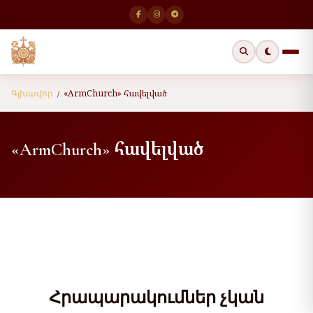
«ArmChurch» հավելված
Գլխավոր
/
«ArmChurch» հավելված
Հրապարակումներ չկան