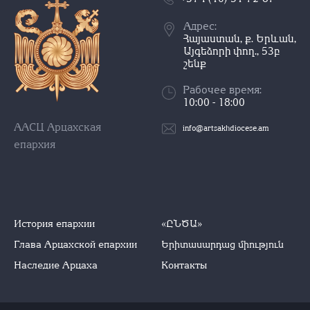
Адрес:
Հայաստան, ք. Երևան,
Այգեձորի փող., 53բ
շենք
Рабочее время:
10:00 - 18:00
ААСЦ Арцахская
info@artsakhdiocese.am
епархия
История епархии
«ԸՆԾԱ»
Глава Арцахской епархии
Երիտասարդաց միություն
Наследие Арцаха
Контакты