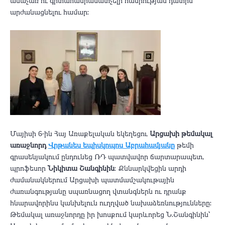
անաչառ ու գիտահանրամատչելի հանրության դատին
արժանացնելու համար։
Մայիսի 6-ին Հայ Առաքելական եկեղեցու
Արցախի թեմակալ
առաջնորդ
Վրթանես եպիսկոպոս Աբրահամյանը
թեմի
գրասենյակում ընդունեց ՌԴ պատվավոր ճարտարապետ,
պրոֆեսոր
Նիկիտա Շանգինին
։ Քննարկվեցին արդի
ժամանակներում Արցախի պատմամշակութային
ժառանգությանը սպառնացող վտանգներն ու դրանք
հնարավորինս կանխելուն ուղղված նախաձեռնությունները։
Թեմակալ առաջնորդը իր խոսքում կարևորեց Ն․Շանգինին՝