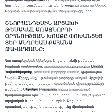
կոթողների ուսումնասիրության ընթացքում նրան ուղեկցած
Արցախի մտավորականության ներկայացուցիչները։
ՇՆՈՐՀԱՆԴԵՍԻՆ ԱՐՑԱԽԻ
ԹԵՄԱԿԱԼ ԱՌԱՋՆՈՐԴԻ
ՕՐՀՆՈՒԹՅԱՆ ԽՈՍՔԸ ՓՈԽԱՆՑԵՑ
ՏԵՐ ԱՆԴՐԵԱՍ ՔԱՀԱՆԱ
ԹԱՎԱԴՅԱՆԸ։
Հայ առաքելական եկեղեցու Արցախի թեմի թեմական
խորհրդի ատենապետ, պատմաբան-ազգագրագետ
Լեռնիկ
Հովհաննիսյանը
, թեմական խորհրդի անդամ, դիվանագետ
Կարեն Միրզոյանը
և թեմական խորհրդի անդամ, Արցախի
թեմի գրասենյակի ղեկավար, պատմական գիտությունների
թեկնածու
Մելանյա Բալայանը
իրենց ելույթներում
երախտագիտություն հայտնեցին հեղինակին՝ հույժ կարևոր,
արդիական և, որ ամենակարևորն է, Արցախի
պատմամշակութային ժառանգությունը միանգամայն