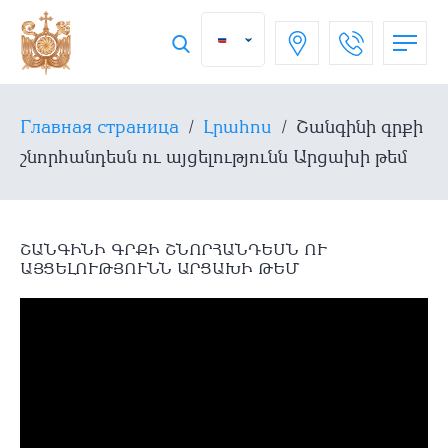
Главная страница
/
Լրահոս
/
Շանգինի գրքի
շնորհանդեսն ու այցելությունն Արցախի թեմ
ՇԱՆԳԻՆԻ ԳՐՔԻ ՇՆՈՐՀԱՆԴԵՍՆ ՈՒ
ԱՅՑԵԼՈՒԹՅՈՒՆՆ ԱՐՑԱԽԻ ԹԵՄ