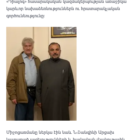
«Դիալոգ» հասարակական կազմակերպության առաջիկա
կարևոր նախաձեռնություններն ու հրատարակչական
գործունեությունը։
Միջոցառմանը ներկա էին նաև Ն․Շանգինի Արցախ
կատարած այցելությունների և հայկական մշակութային