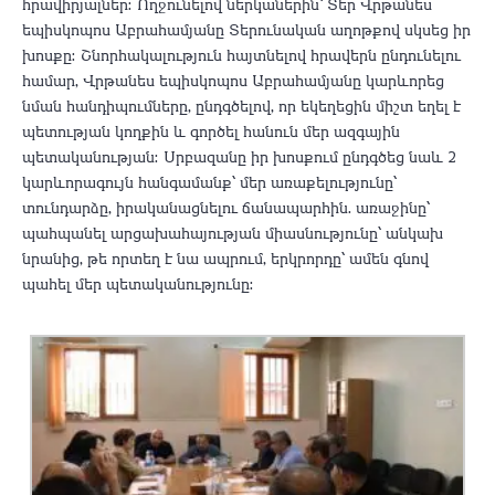
հրավիրյալներ։ Ողջունելով ներկաներին՝ Տեր Վրթանես
եպիսկոպոս Աբրահամյանը Տերունական աղոթքով սկսեց իր
խոսքը։ Շնորհակալություն հայտնելով հրավերն ընդունելու
համար, Վրթանես եպիսկոպոս Աբրահամյանը կարևորեց
նման հանդիպումները, ընդգծելով, որ եկեղեցին միշտ եղել է
պետության կողքին և գործել հանուն մեր ազգային
պետականության։ Սրբազանը իր խոսքում ընդգծեց նաև 2
կարևորագույն հանգամանք՝ մեր առաքելությունը՝
տունդարձը, իրականացնելու ճանապարհին․ առաջինը՝
պահպանել արցախահայության միասնությունը՝ անկախ
նրանից, թե որտեղ է նա ապրում, երկրորդը՝ ամեն գնով
պահել մեր պետականությունը։