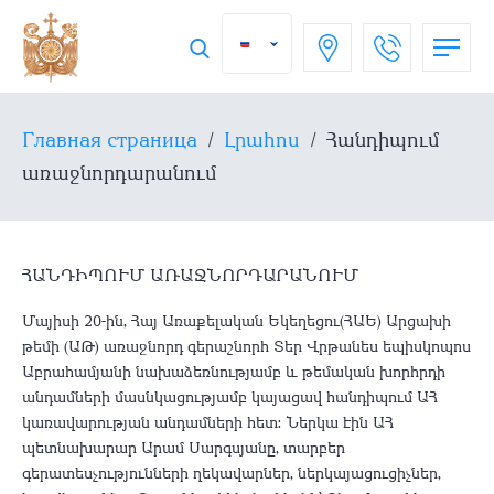
Главная страница
/
Լրահոս
/
Հանդիպում
առաջնորդարանում
ՀԱՆԴԻՊՈՒՄ ԱՌԱՋՆՈՐԴԱՐԱՆՈՒՄ
​Մայիսի 20-ին, Հայ Առաքելական Եկեղեցու(ՀԱԵ) Արցախի
թեմի (ԱԹ) առաջնորդ գերաշնորհ Տեր Վրթանես եպիսկոպոս
Աբրահամյանի նախաձեռնությամբ և թեմական խորհրդի
անդամների մասնկացությամբ կայացավ հանդիպում ԱՀ
կառավարության անդամների հետ։ Ներկա էին ԱՀ
պետնախարար Արամ Սարգսյանը, տարբեր
գերատեսչությունների ղեկավարներ, ներկայացուցիչներ,