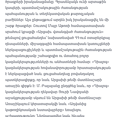
ծրագրերի իրականացմանը։ Գրասենյակն ունի արտաքին
կապերի, պատմամշակութային ժառանգության
պահպանության և տեղեկատվական քարոզչական
բաժիններ։ Այս ընթացքում արդեն իսկ իրականացվել են մի
շարք ծրագրեր։ Շուտով Մայր Աթոռի համապատասխան
սրահում կբացվի «Արցախ․ վտանգված ժառանգություն»
թեմայով ցուցահանդես՝ նախատեսված ՀՀ-ում օտարերկրայ
դեսպանների, միջազգային համապատասխան կառույցների
ներկայացուցիչների և պատմամշակութային ժառանգության
պահպանությամբ շահագրգիռ ու մտահոգ բոլոր
կազմակերպությւոնների ու անհատների համար։ «Դիալոգ»
կազմակերպության հովանավորությամբ հրատարակության
է ներկայացված նաև ցուցահանդեսը բովանդակող
պատկերագիրքը, որ նաև Արցախի թեմի մատենաշարի
առաջին գիրքն է։ Մ․ Բալայանը ընդգծեց նաև, որ «Դիալոգ»
կազմակերպության ղեկավար Յուրի Նավոյանի
աջակցությամբ սկսում են Արցախի թեմի մատենաշար։
Առաջիկայում կհրատարակվի նաև «Աղվանից
կաթողիկոսական նստավայրերը» եռալեզու
աշխատությունը։ Ներկայացվեց նաև ինչպես