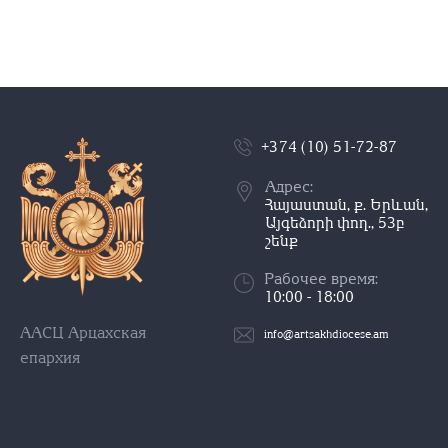
+374 (10) 51-72-87
Адрес:
Հայաստան, ք. Երևան,
Այգեձորի փող., 53բ
շենք
Рабочее время:
10:00 - 18:00
ААСЦ Арцахская
info@artsakhdiocese.am
епархия