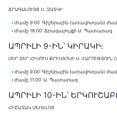
ՃՐԱԳԱԼՈՒՅՑ Ս. ԶԱՏԿԻ
Ժամը 9:00՝ Գիշերային (առավոտյան) ժամ
Ժամը 18:00՝ Ճրագալույցի Ս. Պատարագ
ԱՊՐԻԼԻ 9-ԻՆ՝ ԿԻՐԱԿԻ:
ՄԵՐ ՏԵՐ ՀԻՍՈՒՍ ՔՐԻՍՏՈՍԻ Ս. ՀԱՐՈՒԹՅՈՒՆ (
Ժամը 9:00՝ Գիշերային (առավոտյան) ժամ
Ժամը 11:00՝ Ս. Պատարագ
ԱՊՐԻԼԻ 10-ԻՆ՝ ԵՐԿՈՒՇԱԲ
ՀԻՇԱՏԱԿ ՄԵՌԵԼՈՑ