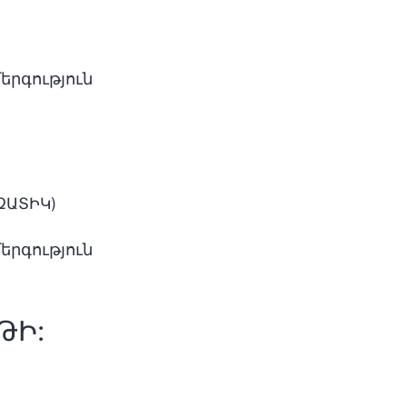
երգություն
ԶԱՏԻԿ)
երգություն
ԹԻ: