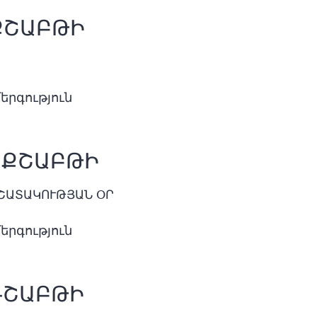
ԵՔՇԱԲԹԻ
երգություն
ՐԵՔՇԱԲԹԻ
ԻՇԱՏԱԿՈՒԹՅԱՆ ՕՐ
երգություն
ՆԳՇԱԲԹԻ