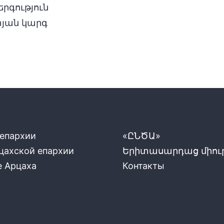
րգություն
տյան կարգ
 епархии
«ԸՆԾԱ»
цахской епархии
Երիտասարդաց միութ
е Арцаха
Контакты