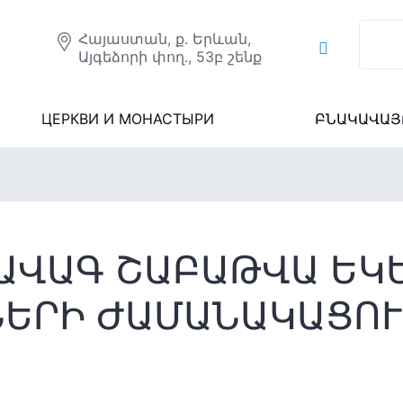
Հայաստան, ք. Երևան,
Այգեձորի փող., 53բ շենք
ЦЕРКВИ И МОНАСТЫРИ
ԲՆԱԿԱՎԱՅ
ԱՎԱԳ ՇԱԲԱԹՎԱ ԵԿ
ՆԵՐԻ ԺԱՄԱՆԱԿԱՑՈ