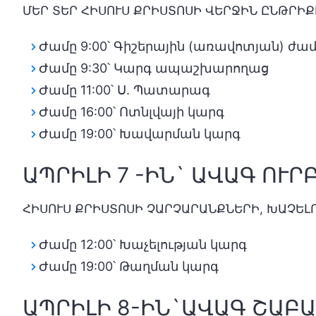
ՄԵՐ ՏԵՐ ՀԻՍՈՒՍ ՔՐԻՍՏՈՍԻ ՎԵՐՋԻՆ ԸՆԹՐԻՔ
Ժամը 9:00՝ Գիշերային (առավոտյան) ժամ
Ժամը 9:30՝ Կարգ ապաշխարողաց
Ժամը 11:00՝ Ս. Պատարագ
Ժամը 16:00՝ Ոտնլվայի կարգ
Ժամը 19:00՝ Խավարման կարգ
ԱՊՐԻԼԻ 7 -ԻՆ` ԱՎԱԳ ՈՒՐ
ՀԻՍՈՒՍ ՔՐԻՍՏՈՍԻ ՉԱՐՉԱՐԱՆՔՆԵՐԻ, ԽԱՉԵԼ
Ժամը 12:00՝ Խաչելության կարգ
Ժամը 19:00՝ Թաղման կարգ
ԱՊՐԻԼԻ 8-ԻՆ`ԱՎԱԳ ՇԱԲԱ