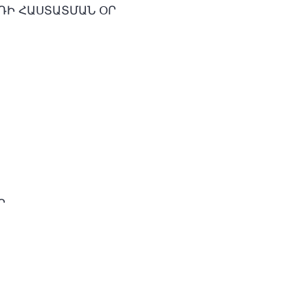
ԴԻ ՀԱՍՏԱՏՄԱՆ ՕՐ
Ր