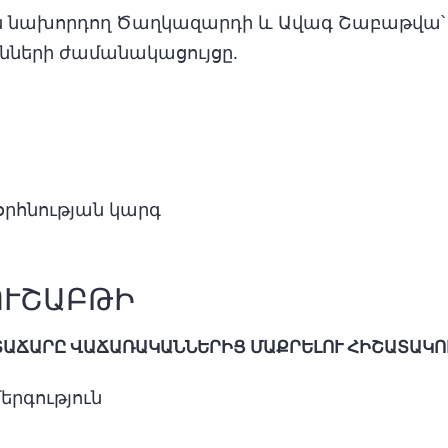
նին նախորդող Ծաղկազարդի և Ավագ Շաբաթվա՝
նների ժամանակացույցը.
օրհնության կարգ
ՈՒՇԱԲԹԻ
ՏԱՃԱՐԸ ՎԱՃԱՌԱԿԱՆՆԵՐԻՑ ՄԱՔՐԵԼՈՒ ՀԻՇԱՏԱԿՈՒ
երգություն