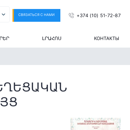
СВЯЗАТЬСЯ С НАМИ
+374 (10) 51-72-87
ՐԵՐ
ԼՐԱՀՈՍ
КОНТАКТЫ
ԵՂԵՑԱԿԱՆ
ՒՅՑ