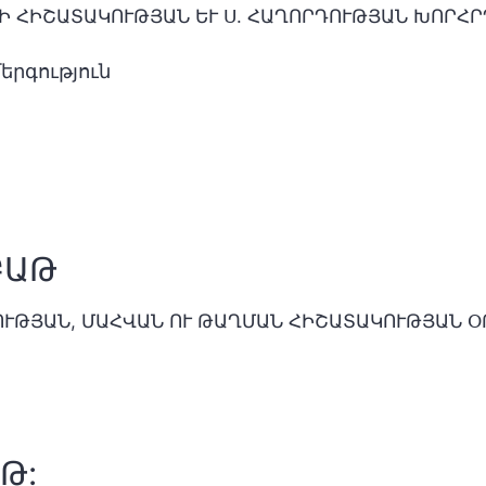
Ի ՀԻՇԱՏԱԿՈՒԹՅԱՆ ԵՒ Ս. ՀԱՂՈՐԴՈՒԹՅԱՆ ԽՈՐՀՐ
երգություն
ԲԱԹ
ՈՒԹՅԱՆ, ՄԱՀՎԱՆ ՈՒ ԹԱՂՄԱՆ ՀԻՇԱՏԱԿՈՒԹՅԱՆ Օ
Թ: