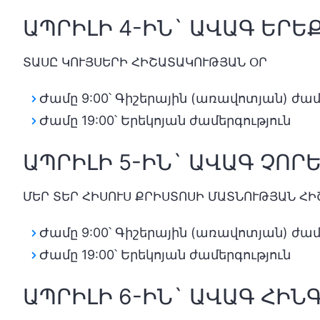
ԱՊՐԻԼԻ 4-ԻՆ` ԱՎԱԳ ԵՐ
ՏԱՍԸ ԿՈՒՅՍԵՐԻ ՀԻՇԱՏԱԿՈՒԹՅԱՆ ՕՐ
Ժամը 9:00՝ Գիշերային (առավոտյան) ժամ
Ժամը 19:00՝ Երեկոյան ժամերգություն
ԱՊՐԻԼԻ 5-ԻՆ` ԱՎԱԳ ՉՈ
ՄԵՐ ՏԵՐ ՀԻՍՈՒՍ ՔՐԻՍՏՈՍԻ ՄԱՏՆՈՒԹՅԱՆ Հ
Ժամը 9:00՝ Գիշերային (առավոտյան) ժամ
Ժամը 19:00՝ Երեկոյան ժամերգություն
ԱՊՐԻԼԻ 6-ԻՆ` ԱՎԱԳ ՀԻ