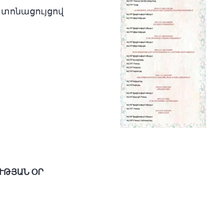
 տոնացույցով
ԹՅԱՆ ՕՐ