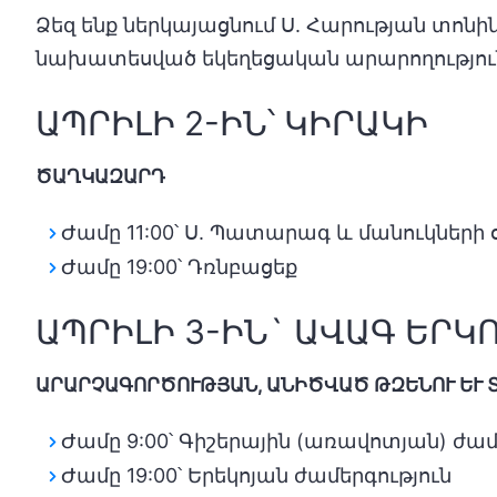
Ձեզ ենք ներկայացնում Ս. Հարության տո
նախատեսված եկեղեցական արարողությու
ԱՊՐԻԼԻ 2-ԻՆ՝ ԿԻՐԱԿԻ
ԾԱՂԿԱԶԱՐԴ
Ժամը 11:00՝ Ս. Պատարագ և մանուկների 
Ժամը 19:00՝ Դռնբացեք
ԱՊՐԻԼԻ 3-ԻՆ` ԱՎԱԳ ԵՐԿ
ԱՐԱՐՉԱԳՈՐԾՈՒԹՅԱՆ, ԱՆԻԾՎԱԾ ԹԶԵՆՈՒ ԵՒ 
Ժամը 9:00՝ Գիշերային (առավոտյան) ժամ
Ժամը 19:00՝ Երեկոյան ժամերգություն