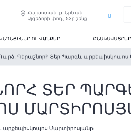
Հայաստան, ք. Երևան,
Այգեձորի փող., 53բ շենք
ԿԵՂԵՑԻՆԵՐ ՈՒ ՎԱՆՔԵՐ
ԲՆԱԿԱՎԱՅՐԵՐ
Դարձ․ Գերաշնորհ Տեր Պարգև արքեպիսկոպոս
ՈՐՀ ՏԵՐ ՊԱՐԳԵՒ
Ս ՄԱՐՏԻՐՈՍՅԱ
գև արքեպիսկոպոս Մարտիրոսյանը։