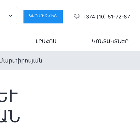
ԿԱՊ ՄԵԶ ՀԵՏ
+374 (10) 51-72-87
ԼՐԱՀՈՍ
ԿՈՆՏԱԿՏՆԵՐ
 Մարտիրոսյան
 Ա
Ն