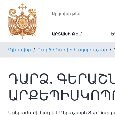
Արցախի թեմ
ԱՐՑԱԽԻ ԹԵՄ
Ե
Գլխավոր
/
Դարձ / Ռադիո հաղորդաշար
/
ԴԱՐՁ․ ԳԵՐԱՇՆ
ՐՔԵՊԻՍԿՈՊՈ
Եթերաժամի հյուրն է Գերաշնորհ Տեր Պար