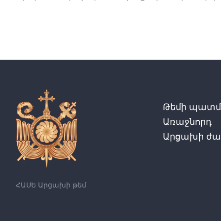
Թեմի պատմո
Առաջնորդ
Արցախի ժա
ՀԱՍԵ Արցախի թեմ