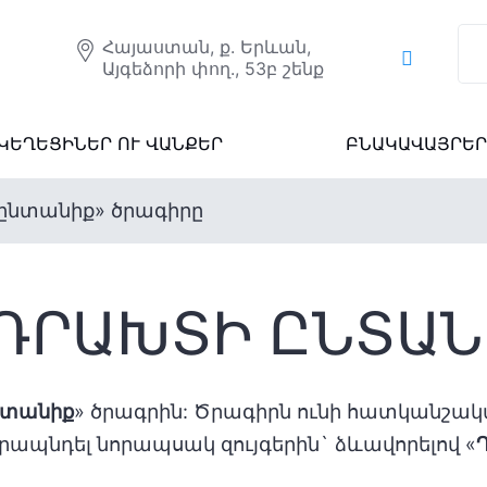
Հայաստան, ք. Երևան,
Այգեձորի փող., 53բ շենք
ԿԵՂԵՑԻՆԵՐ ՈՒ ՎԱՆՔԵՐ
ԲՆԱԿԱՎԱՅՐԵՐ
ընտանիք» ծրագիրը
ԴՐԱԽՏԻ ԸՆՏԱՆ
նտանիք
» ծրագրին: Ծրագիրն ունի հատկանշա
պնդել նորապսակ զույգերին` ձևավորելով «