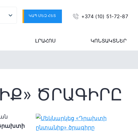
ԿԱՊ ՄԵԶ ՀԵՏ
+374 (10) 51-72-87
ԼՐԱՀՈՍ
ԿՈՆՏԱԿՏՆԵՐ
ԻՔ» ԾՐԱԳԻՐԸ
կան
Դրախտի