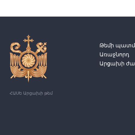
Թեմի պատմո
Առաջնորդ
Արցախի ժա
ՀԱՍԵ Արցախի թեմ