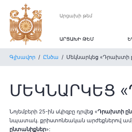
Արցախի թեմ
ԱՐՑԱԽԻ ԹԵՄ
Ե
Գլխավոր
/
Ընծա
/
Մեկնարկեց «Դրախտի 
ՄԵԿՆԱՐԿԵՑ «
Նոյեմբերի 25-ին սկիզբը դրվեց «
Դրախտի ը
նպատակ. քրիստոնեական արժեքներով ամրա
ընտանիքներ
»: