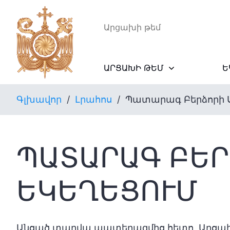
Արցախի թեմ
ԱՐՑԱԽԻ ԹԵՄ
Ե
Գլխավոր
/
Լրահոս
/
Պատարագ Բերձորի Ս
ՊԱՏԱՐԱԳ ԲԵՐ
ԵԿԵՂԵՑՈՒՄ
Անցած տարվա պատերազմից հետո, Արցախ