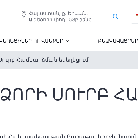
Հայաստան, ք. Երևան,
Այգեձորի փող., 53բ շենք
ԿԵՂԵՑԻՆԵՐ ՈՒ ՎԱՆՔԵՐ
ԲՆԱԿԱՎԱՅՐԵՐ
ուրբ Համբարձման եկեղեցում
ՁՈՐԻ ՍՈՒՐԲ Հ
ի Հանրապետության Քաշաթաղի շրջկենտրոն 