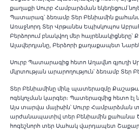
քաղաքի Սուրբ Համբարձման եկեղեցում նոյե
Պատարագ՝ ձեռամբ Տեր Բենիամին քահան
Առաջնորդ Տեր Վրթանես Եպիսկոպոս Աբրահա
Բերձորում բնակվող մեր հայրենակիցները՝
Ալավերդյանը, Բերձորի քաղաքապետ Նարեկ
Սուրբ Պատարագից հետո Աղավնո գյուղի Ս
մկրտության արարողություն՝ ձեռամբ Տեր Բ
Տեր Բենիամինը մինչ պատերազմը Քաշաթաղի 
ոգեկոչման կարգեր։ Պատերազմից հետո էլ ն
Այս տարվա մայիսին՝ Սուրբ Համբարձման տ
արժանապատիվ տեր Բենիամին քահանա Ծա
հոգեշնորհ տեր Սահակ վարդապետ Շաքարյ