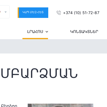
ԿԱՊ ՄԵԶ ՀԵՏ
+374 (10) 51-72-87
ԼՐԱՀՈՍ
ԿՈՆՏԱԿՏՆԵՐ
ԱՄԲԱՐՁՄԱՆ
Բերձոր