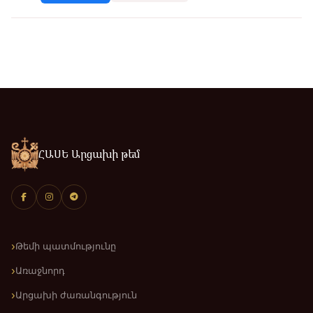
ՀԱՍԵ Արցախի թեմ
Թեմի պատմությունը
Առաջնորդ
Արցախի ժառանգություն