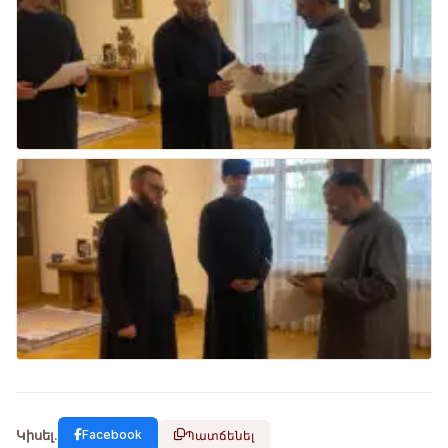
Կիսել.
Facebook
Պատճենել