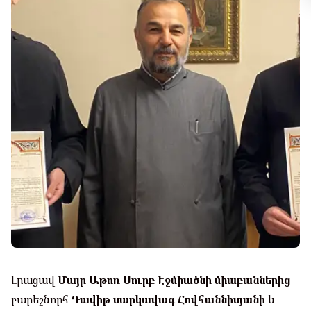
Լրացավ
Մայր Աթոռ Սուրբ Էջմիածնի միաբաններից
բարեշնորհ
Դավիթ սարկավագ Հովհաննիսյանի
և