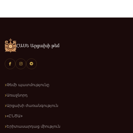
ՀԱՍԵ Արցախի թեմ
Թեմի պատմությունը
Առաջնորդ
Արցախի ժառանգություն
«ԸՆԾԱ»
Երիտասարդաց միություն