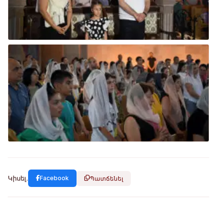
Կիսել.
Facebook
Պատճենել