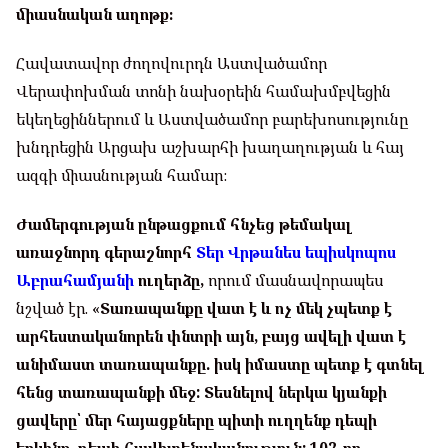
միասնական աղոթք։
Հավատավոր ժողովուրդն Աստվածամոր
Վերափոխման տոնի նախօրեին համախմբվեցին
եկեղեցիններում և Աստվածամոր բարեխոսությունը
խնդրեցին Արցախ աշխարհի խաղաղության և հայ
ազգի միասնության համար:
Ժամերգության ընթացքում հնչեց թեմակալ
առաջնորդ գերաշնորհ
Տեր Վրթանես եպիսկոպոս
Աբրահամյանի
ուղերձը,
որում մասնավորապես
նշված էր. «
Տառապանքը վատ է և ոչ մեկ չպետք է
արհեստականորեն փնտրի այն, բայց ավելի վատ է
անիմաստ տառապանքը. իսկ իմաստը պետք է գտնել
հենց տառապանքի մեջ: Տեսնելով ներկա կյանքի
ցավերը՝ մեր հայացքները պիտի ուղղենք դեպի