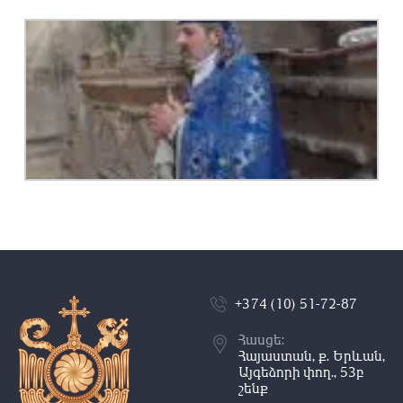
+374 (10) 51-72-87
Հասցե:
Հայաստան, ք. Երևան,
Այգեձորի փող., 53բ
շենք