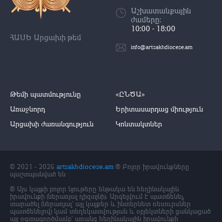
Աշխատանքային
ժամերը:
10:00 - 18:00
ՀԱՍԵ Արցախի թեմ
info@artsakhdiocese.am
Թեմի պատմությունը
«ԸՆԾԱ»
Առաջնորդ
Երիտասարդաց միություն
Արցախի ժառանգություն
Կոնտակտներ
© 2021 - 2026
artsakhdiocese.am
® Բոլոր իրավունքները
պաշտպանված են
® Այս կայքի բոլոր նյութերը ենթակա են հեղինակային
իրավունքի (ներառյալ դիզայնի). Արգելվում է պատճենել,
տարածել (ներառյալ` այլ կայքեր և ինտերնետ ռեսուրսներ
պատճենելով) կամ տեղեկատվության և օբյեկտների ցանկացած
այլ օգտագործմամբ՝ առանց հեղինակային իրավունքի