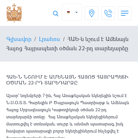
Գլխավոր
/
Լրահոս
/
ՀԱԵ-ն նշում է Ամենայն
Հայոց Հայրապետի օծման 22-րդ տարեդարձը
ՀԱԵ-Ն ՆՇՈՒՄ Է ԱՄԵՆԱՅՆ ՀԱՅՈՑ ՀԱՅՐԱՊԵՏԻ
ՕԾՄԱՆ 22-ՐԴ ՏԱՐԵԴԱՐՁԸ
Այսօր՝ նոյեմբերի 7-ին, Հայ Առաքելական եկեղեցին նշում է
Ն․Ս․Օ․Տ․Տ․ Գարեգին Բ Ծայրագույն Պատրիարք և Ամենայն
Հայոց Սրբազնագույն Կաթողիկոսի օծման 22-րդ
տարեդարձի տոնը։ Հայ Առաքելական եկեղեցիներում
մատուցվել է տոնական, սուրբ և անմահ պատարագ, իսկ
հավարտ պատարագի բոլոր եկեղեցիներում հնչեցվել է
Հայրապետական մաղթանք։