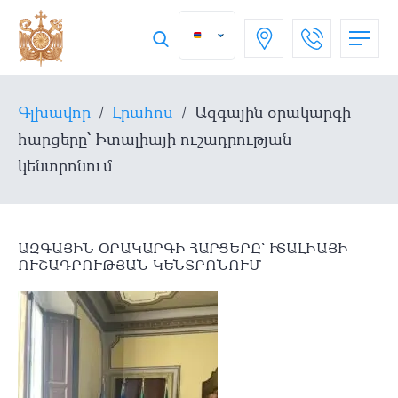
Գլխավոր
/
Լրահոս
/
Ազգային օրակարգի
հարցերը՝ Իտալիայի ուշադրության
կենտրոնում
ԱԶԳԱՅԻՆ ՕՐԱԿԱՐԳԻ ՀԱՐՑԵՐԸ՝ ԻՏԱԼԻԱՅԻ
ՈՒՇԱԴՐՈՒԹՅԱՆ ԿԵՆՏՐՈՆՈՒՄ