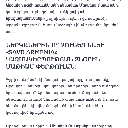
Արցախի թեմի գրասենյակի ղեկավար Մելանյա Բալայանը
,
կարևորելով և ընդգծելով, որ «
Արցախյան
հրաշապատումներ
»-ը ոչ միայն հոգևոր վերապրումի
արձանագրություն է, այլև՝ ազգային ինքնության անբաժան
մաս։
ՆԵՐԿԱՆԵՐԻՆ ՈՂՋՈՒՆԵՑ ՆԱԵՒ «
SAVE ARMENIA» Կ
ԱԶՄԱԿԵՐՊՈՒԹՅԱՆ ՏՆՕՐԵՆ Մ
ԱԹԻԱՍ ՓԵՐԹՈՒԼԱՆ։
Գրքի ստեղծման հիմնական գաղափարը և նպատակը
Արցախում հատկապես վերջին տարիներին տեղի ունեցած
հրաշապատումների հավաքագրումն է։ Շնորհանդեսի
ընթացքում գրքում ներառված պատմությունների մի շարք
հեղինակներ կիսվեցին ներկաների հետ իրենց հետ
կատարված հրաշքներով։
Միջոցառման վերջում
Մելանյա Բալայանը
ամփոփելով