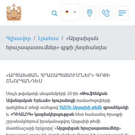
Գլխավոր
/
Լրահոս
/
«Արցախյան
հրաշապատումներ» գրքի շնորհանդես
«ԱՐՑԱԽՅԱՆ ՀՐԱՇԱՊԱՏՈՒՄՆԵՐ» ԳՐՔԻ
ՇՆՈՐՀԱՆԴԵՍ
Սույն թվականի սեպտեմբերի 25-ին
«Թուֆենկյան
Ավանդական Երևան» հյուրանոցի
համաժողովների
դահլիճում տեղի ունեցավ
ՀԱՍԵ Արցախի թեմի
գրասենյակի
և
«ԴԻԱԼՈԳ» կազմակերպության
հետ համատեղ ծրագրի
շրջանակներում իրականացվող Արցախի թեմի
մատենաշարի երկրորդ՝ «
Արցախյան հրաշապատումներ
»
խորագրով գրքույկի շնորհանդեսը: Գրքույկի պատրաստման