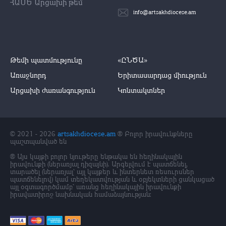
ՀԱՍԵ Արցախի թեմ
info@artsakhdiocese.am
Թեմի պատմությունը
«ԸՆԾԱ»
Առաջնորդ
Երիտասարդաց միություն
Արցախի ժառանգություն
Կոնտակտներ
© 2021 - 2026
artsakhdiocese.am
® Բոլոր իրավունքները
պաշտպանված են
® Այս կայքի բոլոր նյութերը ենթակա են հեղինակային
իրավունքի (ներառյալ դիզայնի). Արգելվում է պատճենել,
տարածել (ներառյալ` այլ կայքեր և ինտերնետ ռեսուրսներ
պատճենելով) կամ տեղեկատվության և օբյեկտների ցանկացած
այլ օգտագործմամբ՝ առանց հեղինակային իրավունքի
իրավատիրոջ նախնական համաձայնության: