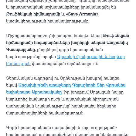
և հրատարակման աշխատանքները իրականացվել են
Թուֆենկյան հիմնադրամի և «Save Armenia»
կազմակերպության հովանավորությամբ։
Միջոցառմանը ողջույնի խոսքով հանդես եկավ
Թուֆենկյան
հիմնադրամի հոգաբարձուների խորհրդի անդամ Անդրանիկ
Գասպարյանը
, ընդգծելով գրքի հրատարակման
կարևորությունը՝ որպես
Արցախի մշակութային և հոգևոր
ինքնության
փաստագրական արձանագրում։
Տերունական աղոթքով ու Օրհնության խոսքով հանդես
եկավ
Արցախի թեմի առաջնորդ Գերաշնորհ Տեր Վրթանես
եպիսկոպոս Աբրահամյանը
։ Իր խոսքում Սրբազան Հայրը
կարևորեց հավատքի ուժի և պատմական հիշողության
պահպանման նշանակությունը՝ հատկապես ներկայիս
մարտահրավերների համատեքստում։
Գրքի հրատարակման գաղափարի և այդ ուղղությամբ
իրականացված աշխատանքների վերաբերյալ ներկայացրեց