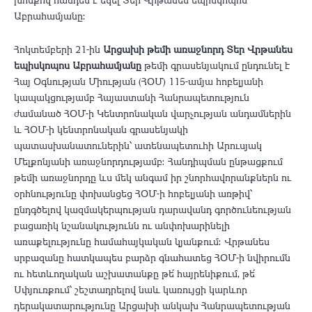
Աբրահամյանը։
Հոկտեմբերի 21-ին
Արցախի թեմի առաջնորդ Տեր Վրթանես
եպիսկոպոս Աբրահամյանը
թեմի գրասենյակում ընդունել է
Հայ Օգնության Միության (ՀՕՄ) 115-ամյա հոբելյանի
կապակցությամբ Հայաստանի Հանրապետություն
ժամանած ՀՕՄ-ի Կենտրոնական վարչության անդամներին
և ՀՕՄ-ի կենտրոնական գրասենյակի
պատասխանատուներին՝ ատենապետուհի Արուսյակ
Մելքոնյանի առաջնորդությամբ։ Հանդիպման ընթացքում
թեմի առաջնորդը ևս մեկ անգամ իր շնորհավորանքներն ու
օրհնությունը փոխանցեց ՀՕՄ-ի հոբելյանի առթիվ՝
ընդգծելով կազմակերպության դարավանդ գործունեության
բացառիկ նշանակությունն ու անփոխարինելի
առաքելությունը համահայկական կյանքում։ Վրթանես
սրբազանը հատկապես բարձր գնահատեց ՀՕՄ-ի նվիրումն
ու հետևողական աշխատանքը թե՛ հայրենիքում, թե՛
Սփյուռքում՝ շեշտադրելով նաև կառույցի կարևոր
դերակատարությունը Արցախի անկախ Հանրապետության