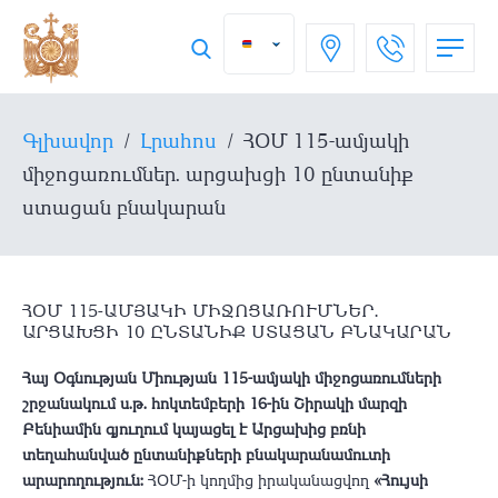
Գլխավոր
/
Լրահոս
/
ՀՕՄ 115-ամյակի
միջոցառումներ․ արցախցի 10 ընտանիք
ստացան բնակարան
ՀՕՄ 115-ԱՄՅԱԿԻ ՄԻՋՈՑԱՌՈՒՄՆԵՐ․
ԱՐՑԱԽՑԻ 10 ԸՆՏԱՆԻՔ ՍՏԱՑԱՆ ԲՆԱԿԱՐԱՆ
Հայ Օգնության Միության 115-ամյակի միջոցառումների
շրջանակում ս.թ. հոկտեմբերի 16-ին Շիրակի մարզի
Բենիամին գյուղում կայացել է Արցախից բռնի
տեղահանված ընտանիքների բնակարանամուտի
արարողություն:
ՀՕՄ-ի կողմից իրականացվող
«Հույսի