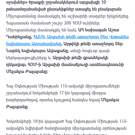
օջախներ» ծրագրի շրջանակներում
արցախցի 10
բռնատեղահանված ընտանիքներ ստացել են բնակարան։
Միջոցառմանը մասնակցել են աշխարհի տարբեր երկրներից
Հայաստան ժամանած շուրջ 200 ՀՕՄ-ուհիներ։
Միջոցառմանը մասնակցել են նաև
ԱՀ նախագահ Աշոտ
Դանիելյանը,
ՀԱՍԵ Արցախի թեմի առաջնորդ Տեր Վրթանես
եպիսկոպոս Աբրահամյանը
, Արթիկի թեմի առաջնորդ Տեր
Նարեկ եպիսկոպոս Ավագյանը
, տեղի հոգևոր դասի
ներկայացուցիչները և
Արցախի թեմի գրասենյակի
ղեկավար, ՀՕՄ–ի Արցախի մասնաճյուղի ատենապետուհի
Մելանյա Բալայանը։
Հայ Օգնության Միության 115-ամյակի միջոցառումների
շրջանակում հոկտեմբերի 17-ին կայացավ միօրյա
խորհրդաժողով, որտեղ ելույթով հանդես եկավ
Մելանյա
Բալայանը
։
Հոկտեմբերի 19-ին կայացած Հայ Օգնության Միության 115-
ամյակին նվիրված հանդիսավոր միջոցառմանը օրհնության
խոսքով հանդես է եկել Տեր Վրթանես եպիսկոպոս