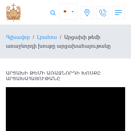
Գլխավոր
/
Լրահոս
/
Արցախի թեմի
առաջնորդի խոսքը արցախահայութանը
ԱՐՑԱԽԻ ԹԵՄԻ ԱՌԱՋՆՈՐԴԻ ԽՈՍՔԸ
ԱՐՑԱԽԱՀԱՅՈՒԹԱՆԸ