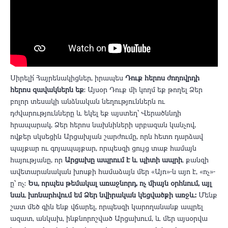
Սիրելի՛ Հայրենակիցներ, իրապես
Դուք հերոս ժողովրդի
հերոս զավակներն եք
: Այսօր Դուք մի կողմ եք թողել Ձեր
բոլոր տեսակի անձնական նեղություններն ու
դժվարությունները և եկել եք այստեղ՝ Վերածննդի
հրապարակ, Ձեր հերոս նախնիների սրբազան կանչով,
ովքեր սկսեցին Արցախյան շարժումը, որն հետո դարձավ
պայքար ու գոյապայքար, որպեսզի ցույց տաք համայն
հայությանը, որ
Արցախը ապրում է և պիտի ապրի
, քանզի
ավետարանական խոսքի համաձայն մեր «Այո»-ն այո է, «ոչ»-
ը՝ ոչ:
Ես, որպես թեմակալ առաջնորդ, ոչ միայն օրհնում, այլ
նաև խոնարհվում եմ Ձեր նվիրական կեցվածքի առջև:
Մենք
շատ մեծ գին ենք վճարել, որպեսզի կարողանանք ապրել
ազատ, անկախ, ինքնորոշված Արցախում, և մեր այսօրվա