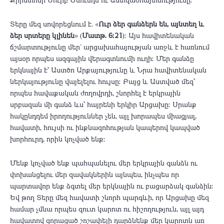
Տերը մեզ սովորեցնում է. «
Ուր ձեր գանձերն են, այնտեղ և
ձեր սրտերը կլինեն
» (
Մատթ. 6։21
)։ Այս հավիտենական
ճշմարտությունը մեր` արցախահայության առջև է հառնում
այսօր որպես ազգային վերագտնումի ուղի։ Մեր գանձը
երկնային է՝ Աստծո Արքայությունը և Նրա հավիտենական
ներկայությունը վայելելու հույսը։ Բայց և Աստված մեզ՝
որպես հավաքական ժողովրդի, շնորհել է երկրային
սրբազան մի գանձ ևս՝ հայրենի երկիր Արցախը։ Սրանք
հակընդդեմ իրողություններ չեն, այլ խորապես միացյալ,
հավատի, հույսի ու ինքնազոհության կապերով կապված
խորհուրդ, որին կոչված ենք։
Մենք կոչված ենք պահպանելու մեր երկրային գանձն ու
փոխանցելու մեր զավակներին այնպես, ինչպես որ
պարտավոր ենք ձգտել մեր երկնային ու բացարձակ գանձին։
Եվ թող Տերը մեզ հավատի շնորհ պարգևի, որ Արցախը մեզ
համար չմնա որպես զուտ կարոտ ու հիշողություն, այլ այդ
հավատով զորացած շոշափելի դարձնենք մեր կարոտն առ