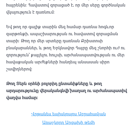
հայրենին։ Հավատով զորացած է, որ մեր սերը գործնական
վկայություն է դառնում։
Եվ թող որ գալիք տարին մեզ համար դառնա հոգևոր
զարթոնքի, ապաշխարության ու հավատով զորացման
տարի։ Թող որ մեր սրտերը դառնան Քրիստոսի
բնակարաններ, և թող Երկնավոր Հայրը մեզ շնորհի ուժ ու
զորություն՝ քայլելու հույսի, արժանապատվության ու մեր
հավաքական արժեքների հանդեպ անսասան սիրո
շավիղներով։
Թող Տերն օրհնի բոլորիդ ընտանիքները և թող
արդարությունը վերականգնվի`խաղաղ ու արժանապատիվ
վաղվա համար։
Վրթանես եպիսկոպոս Աբրահամյան
Առաջնորդ Արցախի թեմի