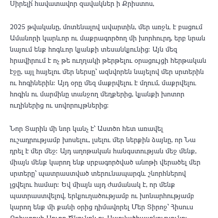
Սիրելի՛ հավատավոր զավակներ ի Քրիստոս,
2025 թվականը, մոտենալով ավարտին, մեր առջև է բացում
Ամանորի կարևոր ու մաքրագործող մի խորհուրդ, երբ նրան
նայում ենք հոգևոր կյանքի տեսանկյունից։ Այն մեզ
հրավիրում է ոչ թե ուղղակի թերթելու օրացույցի հերթական
էջը, այլ հայելու մեր ներսը՝ ազնվորեն նայելով մեր սրտերին
ու հոգիներին։ Այդ օրը մեզ մաքրվելու է մղում, մաքրվելու
հոգին ու մարմինը տանջող մեղքերից, կյանքի խոտոր
ուղիներից ու սովորույթներից։
Նոր Տարին մի նոր կանչ է՝ Աստծո հետ առավել
ուշադրությամբ խոսելու, լսելու մեր ներքին ձայնը, որ Նա
դրել է մեր մեջ։ Այդ աղոթական հանգստության մեջ մենք,
միայն մենք կարող ենք սրբագործված անոթի վերածել մեր
սրտերը՝ պատրաստված տերունապարգև շնորհներով
լցվելու համար։ Եվ միայն այդ ժամանակ է, որ մենք
պատրաստվելով, երկյուղածությամբ ու խոնարհությամբ
կարող ենք մի քանի օրից դիմավորել Մեր Տիրոջ՝ Հիսուս
Քրիստոսի Սուրբ Ծնունդն ու Աստվածհայտնությունը։