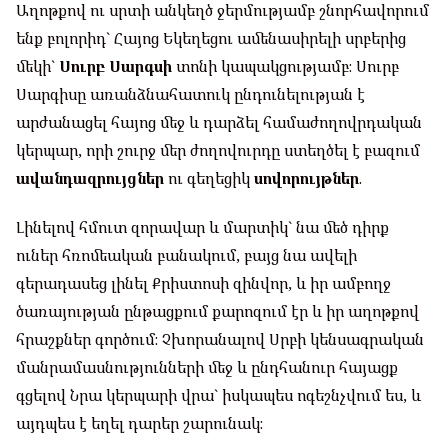
Աղոթքով ու սրտի անկեղծ ջերմությամբ շնորհավորում
ենք բոլորիդ` Հայոց Եկեղեցու ամենասիրելի սրբերից
մեկի`
Սուրբ Սարգսի
տոնի կապակցությամբ։ Սուրբ
Սարգիսը առանձնահատուկ ընդունելության է
արժանացել հայոց մեջ և դարձել համաժողովրդական
կերպար, որի շուրջ մեր ժողովուրդը ստեղծել է բազում
ավանդազրույցներ
ու գեղեցիկ
սովորույթներ
.
Լինելով հմուտ զորավար և մարտիկ` նա մեծ դիրք
ուներ հռոմեական բանակում, բայց նա ավելի
գերադասեց լինել Քրիստոսի զինվոր, և իր ամբողջ
ծառայության ընթացքում քարոզում էր և իր աղոթքով
հրաշքներ գործում։ Չխորանալով Սրբի կենսագրական
մանրամասնությունների մեջ և ընդհանուր հայացք
գցելով Նրա կերպարի վրա` իսկապես ոգեշնչվում ես, և
այդպես է եղել դարեր շարունակ։