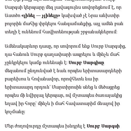
Սարգսի կերպարը մեզ լավագույնս սովորեցնում է, որ
Աստծո
«լինել — չլինելը»
կախված չէ Նրա անխտիր
բոլորին մահից փրկելու հանգամանքից, այլ ամեն բան
տեղի է ունենում հավիտենության շրջանակներում։
Ամենակարևոր դասը, որ սովորում ենք Սուրբ Սարգսից,
դա հանուն Սուրբ գաղափարի ապրելու և մինչև մահ
չընկրկելու կամք ունենալն է։
Սուրբ Սարգիսը
մեզանում ընդունված է նաև որպես երիտասարդների
բարեխոս և հովանավոր, որովհետև նա իր
երիտասարդ որդուն` Մարտիրոսին սնեց և մեծացրեց
որպես մի նվիրյալ կերպար, ով մշտապես ծառայակից
եղավ իր հորը` մինչև ի մահ հավատարիմ մնալով իր
կոչմանը։
Մեր ժողովուրդը մշտապես խնդրել է
Սուրբ Սարգսի