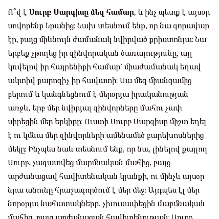
Ո՞վ է
Սուրբ Սարգիսը մեզ համար
, և ինչ պետք է այսօր
սովորենք Նրանից։ Նախ տեսնում ենք, որ նա զորավար
էր, բայց միևնույն ժամանակ նվիրված քրիստոնյա։ Նա
երբեք չթողեց իր զինվորական ծառայությունը, այլ
կռվելով իր հայրենիքի համար` միաժամանակ եղավ
ակտիվ քարոզիչ իր հավատի։ Սա մեզ միանգամից
բերում և կանգնեցնում է մերօրյա իրականության
առջև, երբ մեր նվիրյալ զինվորները մահու չափ
սիրեցին մեր երկիրը։ Ուստի Սուրբ Սարգիսը միշտ եղել
է ու կմնա մեր զինվորների ամենամեծ բարեխոսներից
մեկը։ Ինչպես նաև տեսնում ենք, որ նա, լինելով քայլող
Սուրբ, չազատվեց մարմնական մահից, բայց
արժանացավ հավիտենական կյանքի, ու մինչև այսօր
նրա անունը հրաշագործում է մեր մեջ։ Այդպես էլ մեր
նորօրյա նահատակները, չխուսափեցին մարմնական
մահից, բայց արժանացան հավիտենության։ Սուրբ