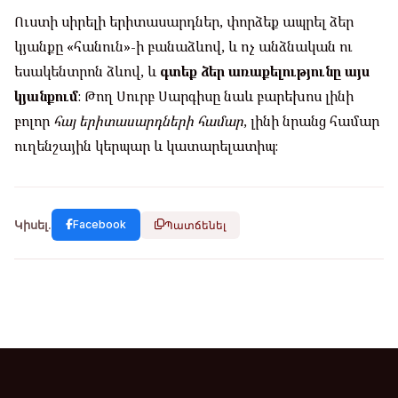
Ուստի սիրելի երիտասարդներ, փորձեք ապրել ձեր
կյանքը «հանուն»-ի բանաձևով, և ոչ անձնական ու
եսակենտրոն ձևով, և
գտեք ձեր առաքելությունը այս
կյանքում
։ Թող Սուրբ Սարգիսը նաև բարեխոս լինի
բոլոր
հայ երիտասարդների համար
, լինի նրանց համար
ուղենշային կերպար և կատարելատիպ։
Կիսել.
Facebook
Պատճենել