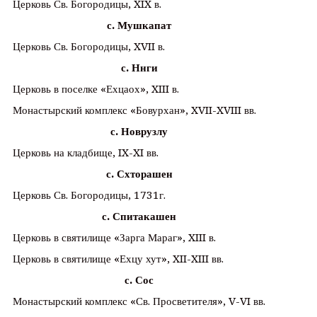
Церковь Св. Богородицы, XIX в.
с. Мушкапат
Церковь Св. Богородицы, XVII в.
с. Ннги
Церковь в поселке «Ехцаох», XIII в.
Монастырский комплекс «Бовурхан», XVII-XVIII вв.
с. Новрузлу
Церковь на кладбище, IX-XI вв.
с. Схторашен
Церковь Св. Богородицы, 1731г.
с. Спитакашен
Церковь в святилище «Зарга Мараг», XIII в.
Церковь в святилище «Ехцу хут», XII-XIII вв.
с. Сос
Монастырский комплекс «Св. Просветителя», V-VI вв.