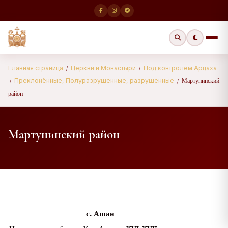
Главная страница
Церкви и Монастыри
Под контролем Арцаха
/
/
Мартунинский
Преклонённые, Полуразрушенные, разрушенные
/
/
район
Мартунинский район
с. Ашан