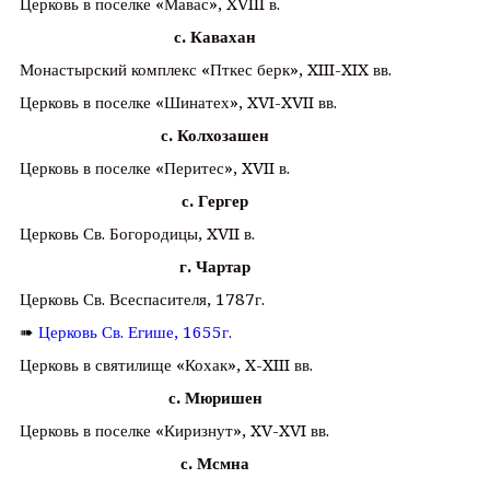
Церковь в поселке «Мавас», XVIII в.
с. Кавахан
Монастырский комплекс «Пткес берк», XIII-XIX вв.
Церковь в поселке «Шинатех», XVI-XVII вв.
с. Колхозашен
Церковь в поселке «Перитес», XVII в.
с. Гергер
Церковь Св. Богородицы, XVII в.
г. Чартар
Церковь Св. Всеспасителя, 1787г.
➠
Церковь Св. Егише, 1655г.
Церковь в святилище «Кохак», X-XIII вв.
с. Мюришен
Церковь в поселке «Киризнут», XV-XVI вв.
с. Мсмна