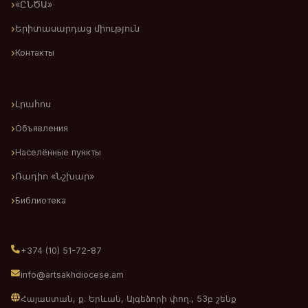
«ԸՆԾԱ»
Երիտասարդաց միություն
Контакты
Լրահոս
Объявления
Населённые пункты
Ռադիո «Նշխար»
Библиотека
+374 (10) 51-72-87
info@artsakhdiocese.am
Հայաստան, ք. Երևան, Այգեձորի փող., 53բ շենք