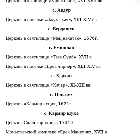
Церковь в кладбище «Хин Ашан», XVI-XVII вв.
с. Авдур
Церковь в поселке «Джухт хач», XIII-XIV вв.
с. Бердашен
Церковь в святилище «Мец нахатак», 1676г.
с. Емишчан
Церковь в святилище «Таза Сурб», XVII в.
Церковь в поселке «Ерев чпрнер», XIII-XIV вв.
с. Херхан
Церковь в святилище «Хачер», XI-XIII вв.
с. Цоватех
Церковь «Кармир ехци», 1621г.
с. Кармир шука
Церковь Св. Богородицы, 1731թ
Монастырский комплекс «Ерек Манкунк», XVII в.