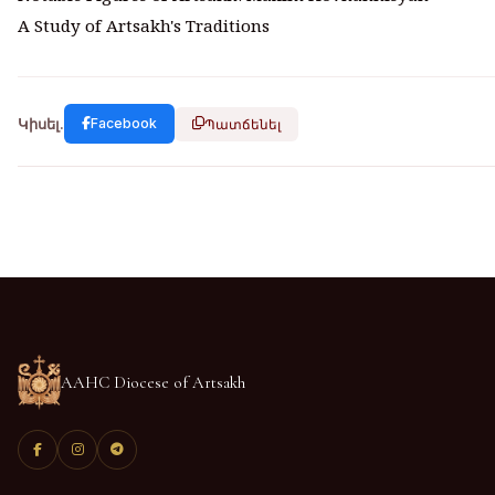
A Study of Artsakh's Traditions
Կիսել.
Facebook
Պատճենել
AAHC Diocese of Artsakh