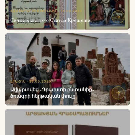
ՀԱՅՏԱՐԱՐՈՒԹՅՈՒՆՆԵՐ · 13.06.2026
Свидетельство о Святом Крещении
ԼՐԱՀՈՍ · 26.05.2026
Ավարտվեց «Դրախտի ընտանիք»
ծրագրի հերթական փուլը