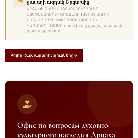
ցավալի ազդակ Արցախից
ԱՐՑԱԽԻ ԹԵՄԻ ՀԱՅՏԱՐԱՐՈՒԹՅՈՒՆԸ
ՍՏԵՓԱՆԱԿԵՐՏԻ ԱՌԱՋՆՈՐԴԱՆԻՍՏ ՍՈՒՐԲ
ԱՍՏՎԱԾԱԾԻՆ ԵԿԵՂԵՑՈՒ ԱՎԵՐՄԱՆ
ԿԱՊԱԿՑՈՒԹՅԱՄԲ Սրտի խորը ցավով խստորեն
դատապարտում…
Բոլոր Հայտարարությունները
Офис по вопросам
духовно-
культурного наследия Арцаха