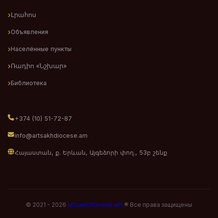
Լրահոս
Объявления
Населённые пункты
Ռադիո «Նշխար»
Библиотека
+374 (10) 51-72-87
info@artsakhdiocese.am
Հայաստան, ք. Երևան, Այգեձորի փող., 53բ շենք
© 2021 - 2026
artsakhdiocese.am
® Все права защищены