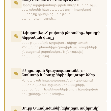
Սիրելի արցախահայություն Սուրբ Մկրտության
վկայականի հետ կապված բոլոր հարցերով
կարող եք դիմել Արցախի թեմի
քարտուղարություն…
Ավարտվեց «Դրախտի ընտանիք» ծրագրի
հերթական փուլը
2022 թվականին Արցախում սկիզբ առած
«Դրախտի ընտանիք» ծրագիրն այս տարիների
ընթացքում շարունակում է ընդլայնվել՝
իրականացնելով…
«Արցախյան հրաշապատումներ»․
հավատի և հրաշքների վկայություններ
«Արցախյան հրաշապատումներ» գրքույկում
ամփոփված են Արցախի սրբավայրերի,
եկեղեցիների և անհատների շուրջ ձևավորված
հրաշքները, որոնք տեղի…
Սուրբ Աստվածածնի եկեղեցու ավերումը՝