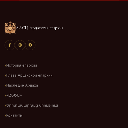
ААСЦ Арцахская епархия
История епархии
Глава Арцахской епархии
Наследие Арцаха
«ԸՆԾԱ»
Երիտասարդաց միություն
Контакты