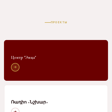
ПРОЕКТЫ
Центр "Энца"
Ռադիո «Նշխար»