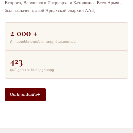
Второго, Верховного Патриарха и Католикоса Всех Армян,
был назначен главой Арцахской епархии ААЦ.
2 000 +
Քրիստոնեության մուտքը Հայաստան
423
վանքերն ու եկեղեցիները
Մանրամասն