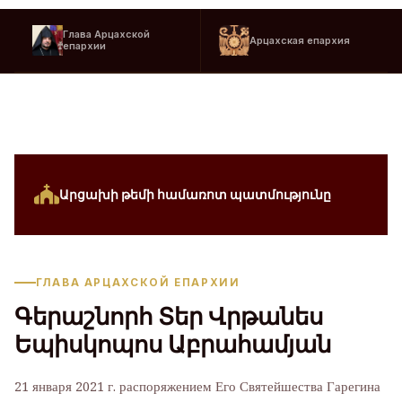
Глава Арцахской
Арцахская епархия
епархии
Արցախի թեմի համառոտ պատմությունը
ГЛАВА АРЦАХСКОЙ ЕПАРХИИ
Գերաշնորհ Տեր Վրթանես
Եպիսկոպոս Աբրահամյան
21 января 2021 г. распоряжением Его Святейшества Гарегина