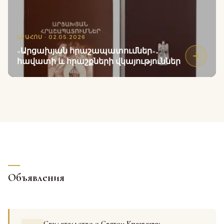
ԼՐԱՀՈՍ · 02.05.2026
«Արցախյան հրաշապատումներ»․
հավատի և հրաշքների վկայություններ
Объявления
Свидетельство о Святом Крещении