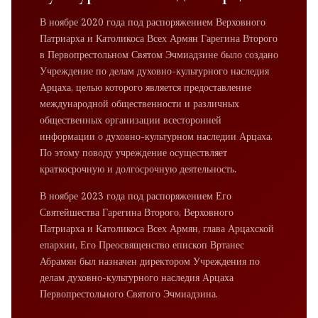
В ноябре 2020 года под распоряжением Верховного
Патриарха и Католикоса Всех Армян Гарегина Второго
в Первопрестольном Святом Эчмиадзине было создано
Учреждение по делам духовно-культурного наследия
Арцаха, целью которого является предоставление
международной общественности и различных
общественных организации всесторонней
информации о духовно-культурном наследии Арцаха.
По этому поводу учреждение осуществляет
краткосрочную и долгосрочную деятельность.
В ноябре 2023 года под распоряжением Его
Святейшества Гарегина Второго, Верховного
Патриарха и Католикоса Всех Армян, глава Арцахской
епархии, Его Преосвященство епископ Вртанес
Абрамян был назначен директором Учреждения по
делам духовно-культурного наследия Арцаха
Первопрестольного Святого Эчмиадзина.