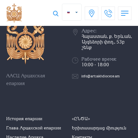
+374 (10) 51-72-87
Адрес:
Հայաստան, ք. Երևան,
Այգեձորի փող., 53բ
շենք
Рабочее время:
10:00 - 18:00
ААСЦ Арцахская
info@artsakhdiocese.am
епархия
История епархии
«ԸՆԾԱ»
Глава Арцахской епархии
Երիտասարդաց միություն
Наследие Арцаха
Контакты