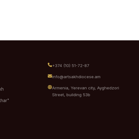
+374 (10) 51-72-87
info@artsakhdiocese.am
Armenia, Yerevan city, Ayghedzori
kh
Street, building 53b
khar"