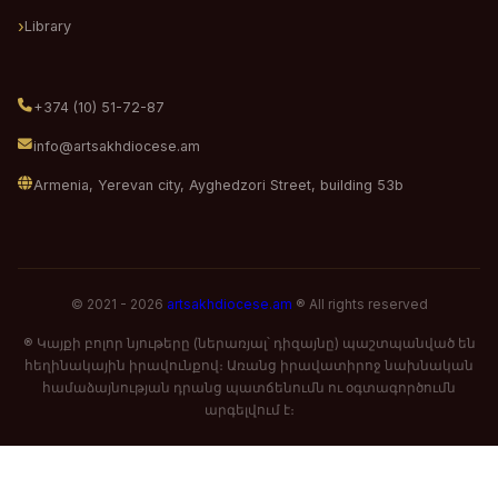
Library
+374 (10) 51-72-87
info@artsakhdiocese.am
Armenia, Yerevan city, Ayghedzori Street, building 53b
© 2021 - 2026
artsakhdiocese.am
® All rights reserved
® Կայքի բոլոր նյութերը (ներառյալ՝ դիզայնը) պաշտպանված են
հեղինակային իրավունքով։ Առանց իրավատիրոջ նախնական
համաձայնության դրանց պատճենումն ու օգտագործումն
արգելվում է։