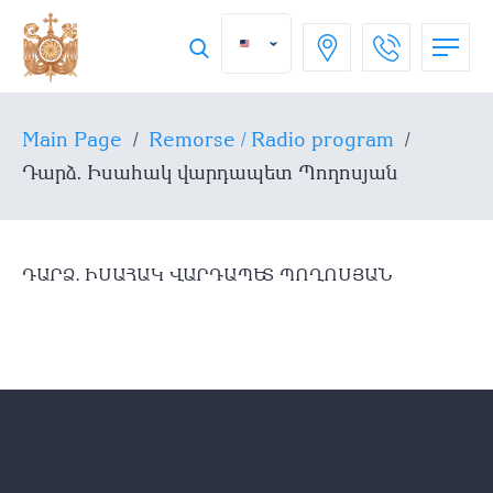
Main Page
/
Remorse / Radio program
/
Դարձ․ Իսահակ վարդապետ Պողոսյան
ԴԱՐՁ․ ԻՍԱՀԱԿ ՎԱՐԴԱՊԵՏ ՊՈՂՈՍՅԱՆ