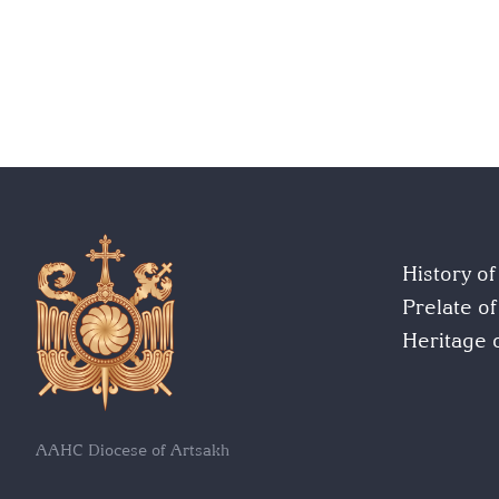
History o
Prelate o
Heritage 
AAHC Diocese of Artsakh