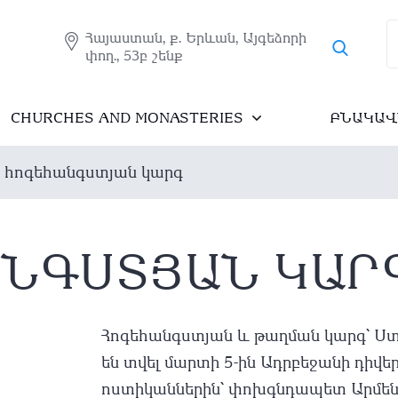
Հայաստան, ք. Երևան, Այգեձորի
փող., 53բ շենք
CHURCHES AND MONASTERIES
ԲՆԱԿԱՎ
․ հոգեհանգստյան կարգ
ԱՆԳՍՏՅԱՆ ԿԱՐ
Հոգեհանգստյան և թաղման կարգ՝ Ս
են տվել մարտի 5-ին Ադրբեջանի դ
ոստիկաններին՝ փոխգնդապետ Արմեն 