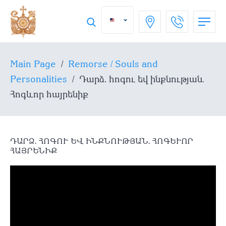
Main Page
/
Remorse / Souls and
Personalities
/
Դարձ. հոգու եվ ինքնության.
Հոգևոր հայրենիք
ԴԱՐՁ. ՀՈԳՈՒ ԵՎ ԻՆՔՆՈՒԹՅԱՆ. ՀՈԳԵՒՈՐ Հ
ԱՅՐԵՆԻՔ