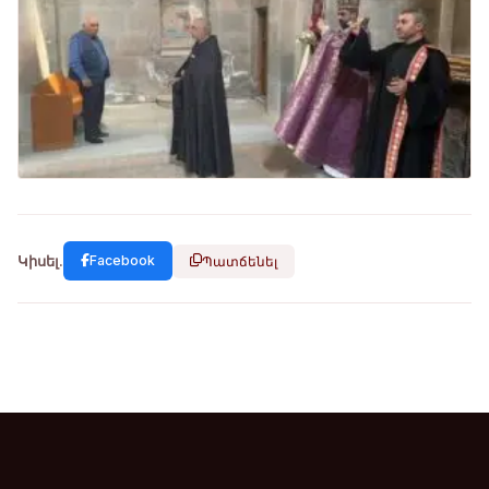
Կիսել.
Facebook
Պատճենել