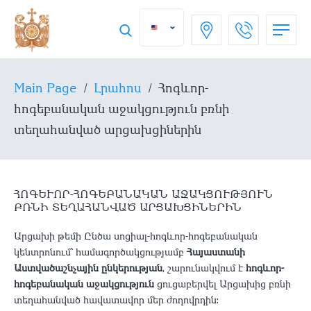
Main Page
/
Լրահոս
/
Հոգևոր-
հոգեբանական աջակցություն բռնի
տեղահանված արցախցիներին
ՀՈԳԵՒՈՐ-ՀՈԳԵԲԱՆԱԿԱՆ ԱՋԱԿՑՈՒԹՅՈՒՆ Բ
ՌՆԻ ՏԵՂԱՀԱՆՎԱԾ ԱՐՑԱԽՑԻՆԵՐԻՆ
Արցախի թեմի Ընծա սոցիալ-հոգևոր-հոգեբանական
կենտրոնում՝ համագործակցությամբ
Հայաստանի
Աստվածաշնչային ընկերության
, շարունակվում է
հոգևոր-
հոգեբանական աջակցություն
ցուցաբերվել Արցախից բռնի
տեղահանված հավատավոր մեր ժողովրդին: