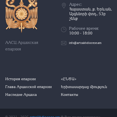
Адрес:
Հայաստան, ք. Երևան,
Այգեձորի փող., 53բ
շենք
Рабочее время:
10:00 - 18:00
ААСЦ Арцахская
info@artsakhdiocese.am
епархия
История епархии
«ԸՆԾԱ»
Глава Арцахской епархии
Երիտասարդաց միություն
Наследие Арцаха
Контакты
© 2021 - 2026
artsakhdiocese.am
® Все права защищены