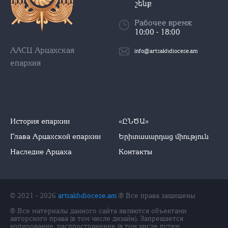
շենք
Рабочее время:
10:00 - 18:00
ААСЦ Арцахская
info@artsakhdiocese.am
епархия
История епархии
«ԸՆԾԱ»
Глава Арцахской епархии
Երիտասարդաց միություն
Наследие Арцаха
Контакты
© 2021 - 2026
artsakhdiocese.am
® Все права защищены
® Все материалы данного сайта являются объектами
авторского права (в том числе дизайн). Запрещается
копирование, распространение (в том числе путем