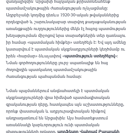
վանդալիզմին՝ Արցախի հայկական քրիստոնեահենք
պատմամշակութային ժառանգության ոչնչացմանը:
Ադրբեջանի կողմից դեռևս 1920-30-ական թվականներից
որդեգրված և շարունակաբար տարվող քաղաքականության
առանցքային ուղղություններից մեկն էլ հայոց պատմության
խեղաթյուրման միջոցով նրա տարածքներին տեր դառնալու
իր համար «պատմական հիմքեր» ստեղծելն է: Եվ այդ ամենը
կատարվում է պատմական սկզբնաղբյուրների կեղծմամբ ու
իրեն «հարմար» ձևաչափով «
պատմություն ստեղծելով
»:
Նման գործողությունները լուրջ սպառնալիք են հայ
ժողովրդին պատկանող պատմամշակութային
ժառանգության պահպանման համար։
Նման պայմաններում անգնահատելի է պատմական
սկզբնաղբյուրների վրա հիմնված պատմագիտական
գրականության դերը, հատկապես այն աշխատությունները,
որոնք փաստական և աղբյուրագիտական հիմքով
անդրադառնում են Արցախին։ Այս համատեքստում
առանձնակի կարևորություն ունի պատմական
գիտությունների դոկտոր,
պրոֆեսոր Վահրամ Բալայանի