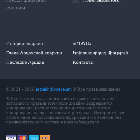
info@artsakhdiocese.am
епархия
История епархии
«ԸՆԾԱ»
Глава Арцахской епархии
Երիտասարդաց միություն
Наследие Арцаха
Контакты
© 2021 - 2026
artsakhdiocese.am
® Все права защищены
® Все материалы данного сайта являются объектами
авторского права (в том числе дизайн). Запрещается
копирование, распространение (в том числе путем
копирования на другие сайты и ресурсы в Интернете) или
любое иное использование информации и объектов без
предварительного согласия правообладателя