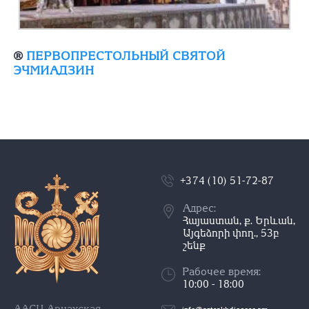
®
ПЕРВОПРЕСТОЛЬНЫЙ СВЯТОЙ
ЭЧМИАДЗИН
+374 (10) 51-72-87
Адрес:
Հայաստան, ք. Երևան,
Այգեձորի փող., 53բ
շենք
Рабочее время:
10:00 - 18:00
ААСЦ Арцахская