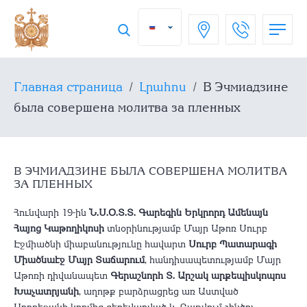
Главная страница
/
Լրահոս
/
В Эчмиадзине
была совершена молитва за пленных
В ЭЧМИАДЗИНЕ БЫЛА СОВЕРШЕНА МОЛИТВА
ЗА ПЛЕННЫХ
Հունվարի 19-ին
Ն.Ս.Օ.Տ.Տ. Գարեգին Երկրորդ Ամենայն
Հայոց Կաթողիկոսի
տնօրինությամբ Մայր Աթոռ Սուրբ
Էջմիածնի միաբանությունը հավարտ
Սուրբ Պատարագի
Միածնաէջ Մայր Տաճարում
, հանդիսապետությամբ Մայր
Աթոռի դիվանապետ
Գերաշնորհ Տ. Արշակ արքեպիսկոպոս
Խաչատրյանի
, աղոթք բարձրացրեց առ Աստված
Ադրբեջանի կողմից գերեվարված և Բաքվում շինծու