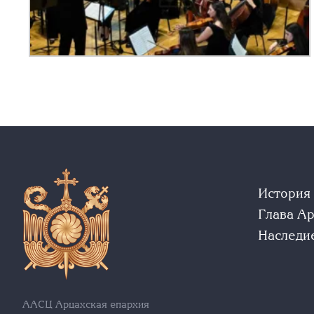
История
Глава А
Наследи
ААСЦ Арцахская епархия