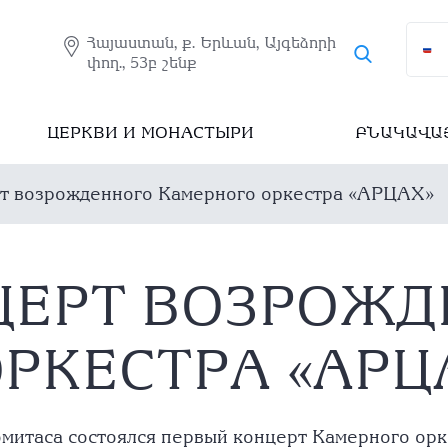
Հայաստան, ք. Երևան, Այգեձորի
փող., 53բ շենք
ЦЕРКВИ И МОНАСТЫРИ
ԲՆԱԿԱՎԱ
т возрожденного Камерного оркестра «АРЦАХ»
ЦЕРТ ВОЗРОЖД
РКЕСТРА «АРЦ
омитаса состоялся первый концерт Камерного ор