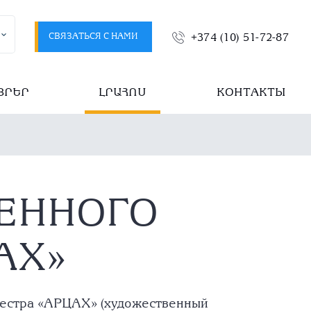
СВЯЗАТЬСЯ С НАМИ
+374 (10) 51-72-87
ՅՐԵՐ
ԼՐԱՀՈՍ
КОНТАКТЫ
ЕННОГО
АХ»
кестра «АРЦАХ» (художественный