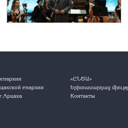
 епархии
«ԸՆԾԱ»
рцахской епархии
Երիտասարդաց միությ
е Арцаха
Контакты