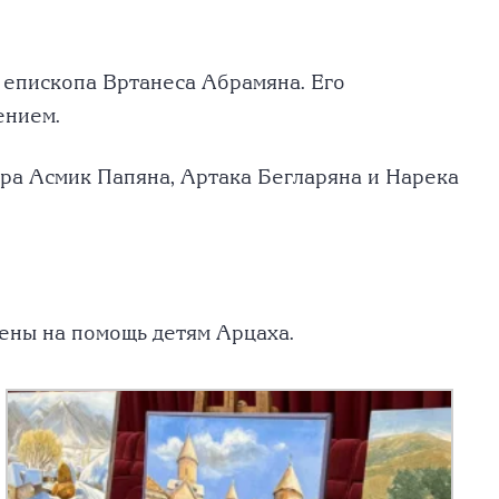
 епископа Вртанеса Абрамяна. Его
ением.
ра Асмик Папяна, Артака Бегларяна и Нарека
лены на помощь детям Арцаха.