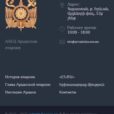
Адрес:
Հայաստան, ք. Երևան,
Այգեձորի փող., 53բ
շենք
Рабочее время:
10:00 - 18:00
ААСЦ Арцахская
info@artsakhdiocese.am
епархия
История епархии
«ԸՆԾԱ»
Глава Арцахской епархии
Երիտասարդաց միություն
Наследие Арцаха
Контакты
© 2021 - 2026
artsakhdiocese.am
® Все права защищены