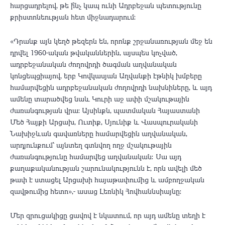
հարցադրելով, թե ի՞նչ կապ ունի Ադրբեջան պետությունը
քրիստոնեության հետ միջնադարում։
«Դրանք այն կեղծ թեզերն են, որոնք շրջանառության մեջ են
դրվել 1960-ական թվականներին, այսպես կոչված,
ադրբեջանական ժողովրդի ծագման աղվանական
կոնցեպցիայով, երբ Կովկասյան Աղվանքի էթնիկ խմբերը
համարվեցին ադրբեջանական ժողովրդի նախնիները, և այդ
ամենը տարածվեց նաև Կուրի աջ ափի մշակութային
ժառանգության վրա: Այսինքն, պատմական Հայաստանի
Մեծ Հայքի Արցախ, Ուտիք, Սյունիք և Վասպուրականի
Նախիջևան գավառները համարվեցին աղվանական,
արդյունքում՝ այնտեղ գտնվող ողջ մշակութային
ժառանգությունը համարվեց աղվանական։ Սա այդ
քաղաքականության շարունակությունն է, որն ավելի մեծ
թափ է ստացել Արցախի հայաթափումից և ամբողջական
զավթումից հետո»,- ասաց Լեռնիկ Հովհաննսիայնը։
Մեր զրուցակիցը ցավով է նկատում, որ այդ ամենը տեղի է