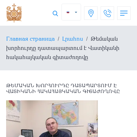
Главная страница
/
Լրահոս
/
Թեմական
խորհուրդը դատապարտում է Վատիկանի
հակահայկական գիտաժողովը
ԹԵՄԱԿԱՆ ԽՈՐՀՈՒՐԴԸ ԴԱՏԱՊԱՐՏՈՒՄ Է
ՎԱՏԻԿԱՆԻ ՀԱԿԱՀԱՅԿԱԿԱՆ ԳԻՏԱԺՈՂՈՎԸ