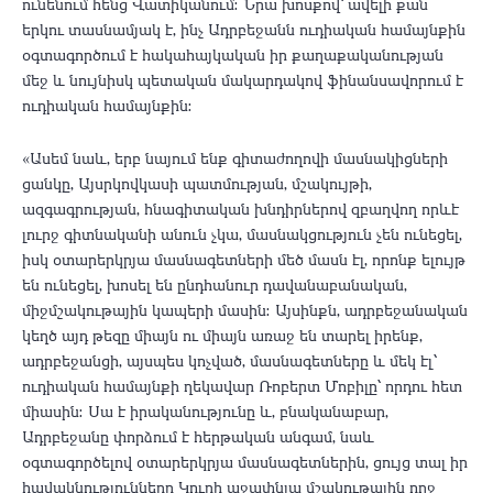
ունենում հենց Վատիկանում։ Նրա խոսքով՝ ավելի քան
երկու տասնամյակ է, ինչ Ադրբեջանն ուդիական համայնքին
օգտագործում է հակահայկական իր քաղաքականության
մեջ և նույնիսկ պետական մակարդակով ֆինանսավորում է
ուդիական համայնքին։
«Ասեմ նաև, երբ նայում ենք գիտաժողովի մասնակիցների
ցանկը, Այսրկովկասի պատմության, մշակույթի,
ազգագրության, հնագիտական խնդիրներով զբաղվող որևէ
լուրջ գիտնականի անուն չկա, մասնակցություն չեն ունեցել,
իսկ օտարերկրյա մասնագետների մեծ մասն էլ, որոնք ելույթ
են ունեցել, խոսել են ընդհանուր դավանաբանական,
միջմշակութային կապերի մասին։ Այսինքն, ադրբեջանական
կեղծ այդ թեզը միայն ու միայն առաջ են տարել իրենք,
ադրբեջանցի, այսպես կոչված, մասնագետները և մեկ էլ՝
ուդիական համայնքի ղեկավար Ռոբերտ Մոբիլը՝ որդու հետ
միասին։ Սա է իրականությունը և, բնականաբար,
Ադրբեջանը փորձում է հերթական անգամ, նաև
օգտագործելով օտարերկրյա մասնագետներին, ցույց տալ իր
հավակնությունները Կուրի աջափնյա մշակութային ողջ