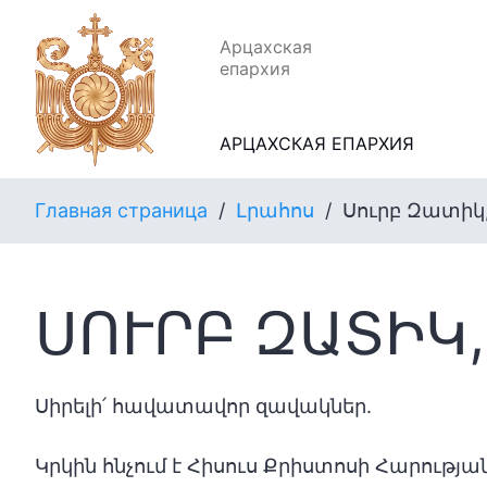
Арцахская
епархия
АРЦАХСКАЯ ЕПАРХИЯ
Главная страница
/
Լրահոս
/
Սուրբ Զատիկ,
ՍՈՒՐԲ ԶԱՏԻԿ,
Սիրելի՛ հավատավոր զավակներ.
Կրկին հնչում է Հիսուս Քրիստոսի Հարությ