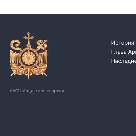
История
Глава Ар
Наследи
ААСЦ Арцахская епархия