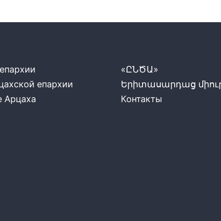
 епархии
«ԸՆԾԱ»
цахской епархии
Երիտասարդաց միութ
е Арцаха
Контакты