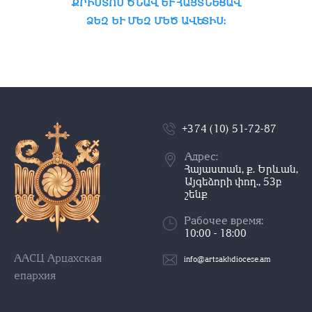
ՔՐԻՍՏՈՍ ԾՆԱՎ ԵՒ ՀԱՅՏՆԵՑԱՎ
ՁԵԶ ԵՒ ՄԵԶ ՄԵԾ ԱՎԵՏԻՍ:
+374 (10) 51-72-87
Адрес:
Հայաստան, ք. Երևան,
Այգեձորի փող., 53բ
շենք
Рабочее время:
10:00 - 18:00
ААСЦ Арцахская
info@artsakhdiocese.am
епархия