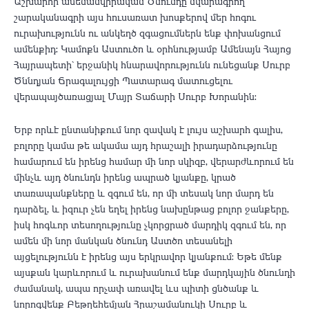
Աշխարհի ամենանվիրական Ծնունդը նկարագրող
շարականագրի այս հուսառատ խոսքերով մեր հոգու
ուրախությունն ու անկեղծ զգացումներն ենք փոխանցում
ամենքիդ: Կամոքն Աստուծո և օրհնությամբ Ամենայն Հայոց
Հայրապետի` երջանիկ հնարավորությունն ունեցանք Սուրբ
Ծննդյան Ճրագալույցի Պատարագ մատուցելու
վերապայծառացյալ Մայր Տաճարի Սուրբ Խորանին:
Երբ որևէ ընտանիքում նոր զավակ է լույս աշխարհ գալիս,
բոլորը կամա թե ակամա այդ հրաշալի իրադարձությունը
համարում են իրենց համար մի նոր սկիզբ, վերարժևորում են
մինչև այդ ծնունդն իրենց ապրած կյանքը, կրած
տառապանքները և զգում են, որ մի տեսակ նոր մարդ են
դարձել, և իզուր չեն եղել իրենց նախընթաց բոլոր ջանքերը,
իսկ հոգևոր տեսողությունը չկորցրած մարդիկ զգում են, որ
ամեն մի նոր մանկան ծնունդ Աստծո տեսանելի
այցելությունն է իրենց այս երկրավոր կյանքում: Եթե մենք
այսքան կարևորում և ուրախանում ենք մարդկային ծնունդի
ժամանակ, ապա որչափ առավել ևս պիտի ցնծանք և
նորոգվենք Բեթղեհեմյան Հրաշամանուկի Սուրբ և