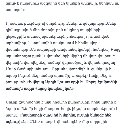
նյութ է դարձնում ազգային մեր կյանքի անցյալը, ներկան ու
ապագան:
Իրապես, բազմաթիվ փորձություններ և դժվարություններ
դիմագրաված մեր ժողովուրդն անցնող տարիների
ընթացքին տեսավ պատերազմ, բռնագաղթ ու մահվան
արհավիրք, և տակավին պակասում է հիմնավոր
վստահությունն ապագայի անվտանգ կյանքի հանդեպ: Բայց
այս անորոշության և վտանգների միջից մի վառ փարոս է
վերստին վառվել մեզ համար՝ վերաօծյալ և վերանորոգյալ
Մայր Տաճարի տեսքով: Որքան ախորժելի և ցանկալի է
այսօր հնչում մեզ համար պատմիչ Առաքել Դավրիժեցու
խոսքը, թե «
Ի վերայ Աջոյն Լուսաւորչի եւ Սրբոյ Էջմիածնի
ամենայն ազգն Հայոց կապեալ կան
»:
Սուրբ Էջմիածինն է այն հոգևոր բարձունքը, որին պետք է
ձգտի ամեն մի հայի միտք ու հոգի. ինչպես սաղմոսերգուն է
ասում. «
Համբարձի զաչս իմ ի լերինս, ուստի եկեսցէ ինձ
օգնութիւն
»: Մենք պետք է վերանայենք մեր ազգային