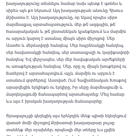
խաղաղությունը տեսնելու համար նախ պետք է գտնես և
սիրես այն քո ներսում: Այդ խաղաղության անունը Հիսուս
Քրիստոս է։ Այդ խաղաղությունը, որ եկավ որպես սիրո
մարմնացյալ արտահայտություն, մեր թե՛ ազգային, թե՛
հասարակական և թե՛ ընտանեկան կյանքերում ևս մարմին
ու արյուն կարող է ստանալ միայն սիրո միջոցով։ Սեր
Աստծո և մերձավորի հանդեպ։ Սեր հայրենակցի հանդեպ,
սեր հավատակցի հանդեպ, սեր տառապյալի ու կարիքավորի
հանդեպ։ Եվ վերջապես, սեր մեր հավաքական արժեքների
ու առաքելության հանդեպ։ Սեր, որը ոչ միայն խոսքերով ու
ճառերով է արտահայտվում, այլև մարմին ու արյուն է
ստանում գործերով։ Աստված, Ում Հավիտենական Խոսքով
արարվեցին երկինքն ու երկիրը, Իր սերը մարմնացումի և
մարդեղացումի ճանապարհով արտահայտեց։ Մեզ համար
ևս այս է իրական խաղաղության ճանապարհը։
Ճրագալույցի գեղեցիկ այս երեկոյին մենք պիտի եկեղեցում
վառած մոմի միջոցով Քրիստոսի խաղաղարար լույսը
տանենք մեր օջախներ, որպեսզի մեր տները ևս լցվեն