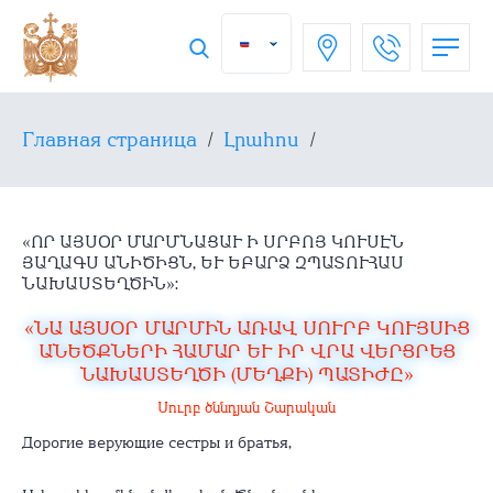
Главная страница
/
Լրահոս
/
«ՈՐ ԱՅՍՕՐ ՄԱՐՄՆԱՑԱՒ Ի ՍՐԲՈՅ ԿՈՒՍԷՆ
ՅԱՂԱԳՍ ԱՆԻԾԻՑՆ, ԵՒ ԵԲԱՐՁ ԶՊԱՏՈՒՀԱՍ Ն
ԱԽԱՍՏԵՂԾԻՆ»:
«ՆԱ ԱՅՍՕՐ ՄԱՐՄԻՆ ԱՌԱՎ ՍՈՒՐԲ ԿՈՒՅՍԻՑ
ԱՆԵԾՔՆԵՐԻ ՀԱՄԱՐ ԵՒ ԻՐ ՎՐԱ ՎԵՐՑՐԵՑ Ն
ԱԽԱՍՏԵՂԾԻ (ՄԵՂՔԻ) ՊԱՏԻԺԸ»
Սուրբ ծննդյան Շարական
Дорогие верующие сестры и братья,