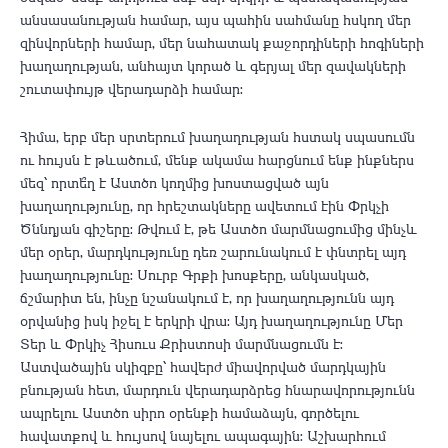
անսասանության համար, այս պահին սահմանը հսկող մեր
զինվորների համար, մեր նահատակ քաջորդիների հոգիների
խաղաղության, անհայտ կորած և գերյալ մեր զավակների
շուտափույթ վերադարձի համար:
Հիմա, երբ մեր սրտերում խաղաղության հստակ սպասումն
ու հույսն է թևածում, մենք ակամա հարցնում ենք ինքներս
մեզ՝ որտե՞ղ է Աստծո կողմից խոստացված այն
խաղաղությունը, որ հրեշտակները ավետում էին Փրկչի
Ծննդյան գիշերը: Թվում է, թե Աստծո մարմնացումից մինչև
մեր օրեր, մարդկությունը դեռ շարունակում է փնտրել այդ
խաղաղությունը: Սուրբ Գրքի խոսքերը, անկասկած,
ճշմարիտ են, ինչը նշանակում է, որ խաղաղությունն այդ
օրվանից իսկ իջել է երկրի վրա: Այդ խաղաղությունը Մեր
Տեր և Փրկիչ Հիսուս Քրիստոսի մարմնացումն է:
Աստվածային սկիզբը՝ հավերժ միավորված մարդկային
բնության հետ, մարդուն վերադարձրեց հնարավորությունն
ապրելու Աստծո սիրո օրենքի համաձայն, գործելու
հավատքով և հույսով նայելու ապագային: Աշխարհում