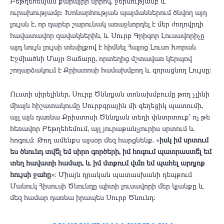
Բեթղեհեմյան քարայրի սիրով, ջերմությամբ և
ուրախությամբ։ Խոնարհության պայմաններում ծնվող այդ
լույսն է, որ դարեր շարունակ առաջնորդել է մեր ժողովրդի
հավատավոր զավակներին, և Սուրբ Գրիգոր Լուսավորիչը
այդ նույն լույսի տեսիլքով է հիմնել Հայոց Լուսո Խորան
Էջմիածնի Մայր Տաճարը, որտեղից մշտավառ կերպով
շողարձակում է Քրիստոսի համախմբող և զորացնող Լույսը։
Ուստի սիրելիներ, Սուրբ Ծննդյան տոնախմբումը թող չլինի
միայն հիշատակումը Սուրբգրային մի գեղեցիկ պատումի,
այլ այն դառնա Քրիստոսի Ծննդյան տեղի փնտրտուք՝ ոչ թե
հեռավոր Բեթղեհեմում, այլ յուրաքանչյուրիս սրտում և
հոգում։ Թող ամենքս այսօր մեզ հարցնենք. «
իսկ իմ սրտում
ես ծնունդ տվե՞լ եմ սիրո գործերի, իմ հոգում պատրաստե՞լ եմ
տեղ հավատի համար, և իմ մտքում վա՞ռ եմ պահել արդյոք
հույսի ջահը
»։ Միայն դրական պատասխանի դեպքում
Մանուկ Հիսուսի Ծնունդը պիտի լուսավորի մեր կյանքը և
մեզ համար դառնա իրապես Սուրբ Ծնունդ։