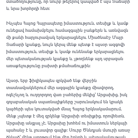
մտածողությունը, որ նուրբ թելերով կապված է այս Տաճարի
և նրա խորհրդի հետ:
Ինչպես Հայոց Հայրապետը իմաստություն, տեսիլք և կամք
ունեցավ համախմբելու համազգային ջանքերն և առնվազն
մի քանի հարյուրամյակ երկարացնելու Միածնաէջ Մայր
Տաճարի կյանքը, նույն կերպ մենք պետք է այսօր ազգովի
իմաստություն, տեսիլք և կամք ունենանք երկարացնելու
մեր պետականության կյանքը և չթողնենք այդ սրբազան
առաքելությունը բախտի քմահաճույքին:
Այսօր, երբ ֆիզիկապես զրկված ենք վերջին
տասնամյակներում մեր ազգային կյանքը միավորող,
ոգեշնչող և ուղղորդող վառ ջահերից մեկից՝ Արցախից, իսկ
գոյաբանական սպառնալիքները շարունակում են կրակե
կայծերի պես կուտակված մնալ Հայոց երկնակամարում,
մենք չպետք է մեզ զրկենք Արցախի տեսիլքից, որովհետև
Արցախը անցյալ չէ, Արցախը խոհեմ ու իմաստուն ներկայի
պահանջ է և լուսավոր գալիք: Սուրբ Ծննդյան մսուրի առաջ
ծնկած՝ մենք աղոթում ենք մեր երկրի և պետականության