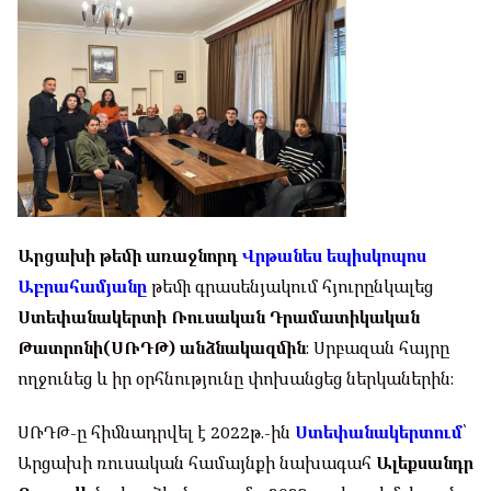
Արցախի թեմի առաջնորդ
Վրթանես եպիսկոպոս
Աբրահամյանը
թեմի գրասենյակում հյուրընկալեց
Ստեփանակերտի Ռուսական Դրամատիկական
Թատրոնի(ՍՌԴԹ) անձնակազմին
։ Սրբազան հայրը
ողջունեց և իր օրհնությունը փոխանցեց ներկաներին։
ՍՌԴԹ-ը հիմնադրվել է 2022թ.-ին
Ստեփանակերտում
՝
Արցախի ռուսական համայնքի նախագահ
Ալեքսանդր