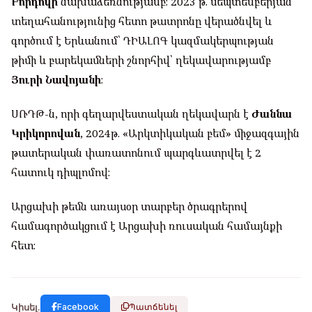
Բորդովի
նախաձեռնությամբ։ 2023 թ. սեպտեմբերյան
տեղահանությունից հետո թատրոնը վերածնվել և
գործում է Երևանում՝ ԴԻԱԼՈԳ կազմակերպության
թիմի և բարեկամների շնորհիվ՝ ղեկավարությամբ
Յուրի Նավոյանի
։
ՍՌԴԹ-ն, որի գեղարվեստական ղեկավարն է
Ժաննա
Կրիկորովան
, 2024թ. «Արկտիկական բեմ» միջազգային
թատերական փառատոնում պարգևատրվել է 2
հատուկ դիպլոմով։
Արցախի թեմն առայսօր տարբեր ծրագրերով
համագործակցում է Արցախի ռուսական համայնքի
հետ։
Կիսել.
Facebook
Պատճենել