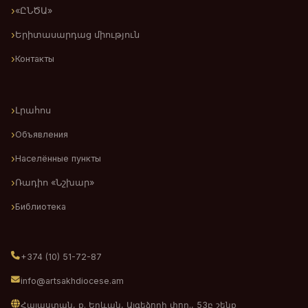
«ԸՆԾԱ»
Երիտասարդաց միություն
Контакты
Լրահոս
Объявления
Населённые пункты
Ռադիո «Նշխար»
Библиотека
+374 (10) 51-72-87
info@artsakhdiocese.am
Հայաստան, ք. Երևան, Այգեձորի փող., 53բ շենք