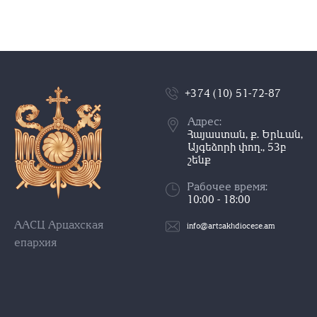
+374 (10) 51-72-87
Адрес:
Հայաստան, ք. Երևան,
Այգեձորի փող., 53բ
շենք
Рабочее время:
10:00 - 18:00
ААСЦ Арцахская
info@artsakhdiocese.am
епархия