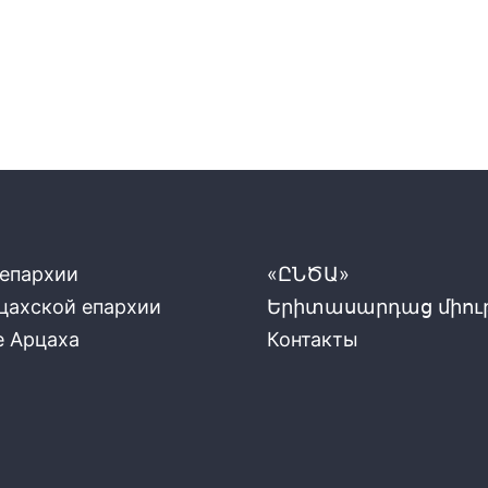
 епархии
«ԸՆԾԱ»
цахской епархии
Երիտասարդաց միութ
е Арцаха
Контакты