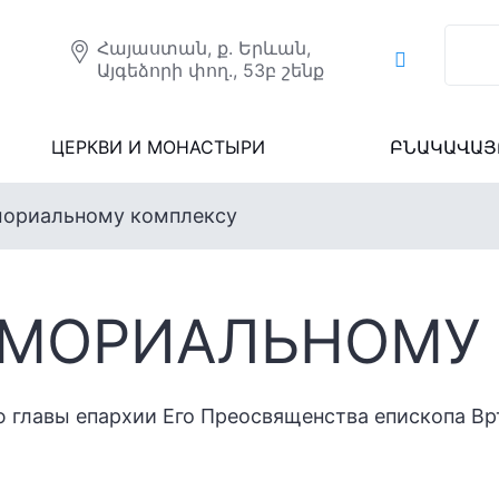
Հայաստան, ք. Երևան,
Այգեձորի փող., 53բ շենք
ЦЕРКВИ И МОНАСТЫРИ
ԲՆԱԿԱՎԱՅ
мориальному комплексу
ЕМОРИАЛЬНОМУ
ию главы епархии Его Преосвященства епископа В