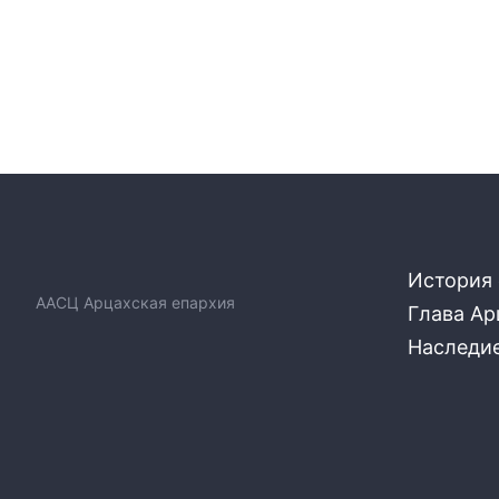
История
ААСЦ Арцахская епархия
Глава Ар
Наследи