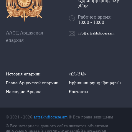
Այգեձորի փող., 53բ
շենք
Рабочее время:
10:00 - 18:00
ААСЦ Арцахская
info@artsakhdiocese.am
епархия
История епархии
«ԸՆԾԱ»
Глава Арцахской епархии
Երիտասարդաց միություն
Наследие Арцаха
Контакты
© 2021 - 2026
artsakhdiocese.am
® Все права защищены
® Все материалы данного сайта являются объектами
авторского права (в том числе дизайн). Запрещается