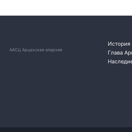
История
ААСЦ Арцахская епархия
Глава Ар
Наследи