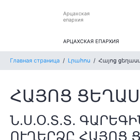
Арцахская
епархия
АРЦАХСКАЯ ЕПАРХИЯ
Главная страница
/
Լրահոս
/
Հայոց ցեղաս
ՀԱՅՈՑ ՑԵՂԱՍ
Ն․Ս․Օ․Տ․Տ․ ԳԱՐԵ
ՈՒՂԵՐՁԸ ՀԱՅՈՑ 