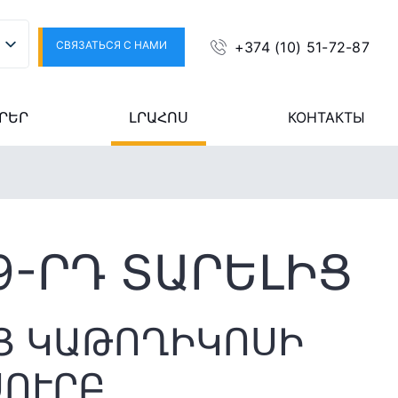
СВЯЗАТЬСЯ С НАМИ
+374 (10) 51-72-87
ՐԵՐ
ԼՐԱՀՈՍ
КОНТАКТЫ
9-ՐԴ ՏԱՐԵԼԻՑ
ՈՑ ԿԱԹՈՂԻԿՈՍԻ
ՍՈՒՐԲ