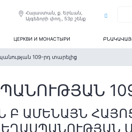
Հայաստան, ք. Երևան,
Այգեձորի փող., 53բ շենք
ЦЕРКВИ И МОНАСТЫРИ
ԲՆԱԿԱՎԱՅ
պանության 109-րդ տարելից
ՊԱՆՈՒԹՅԱՆ 10
ԳԻՆ Բ ԱՄԵՆԱՅՆ ՀԱՅ
ՑԵՂԱՍՊԱՆՈՒԹՅԱՆ 