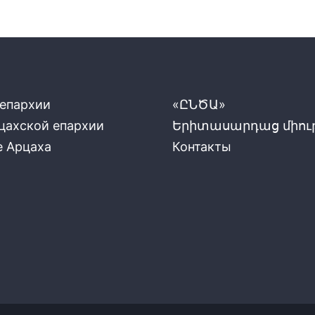
 епархии
«ԸՆԾԱ»
цахской епархии
Երիտասարդաց միութ
е Арцаха
Контакты