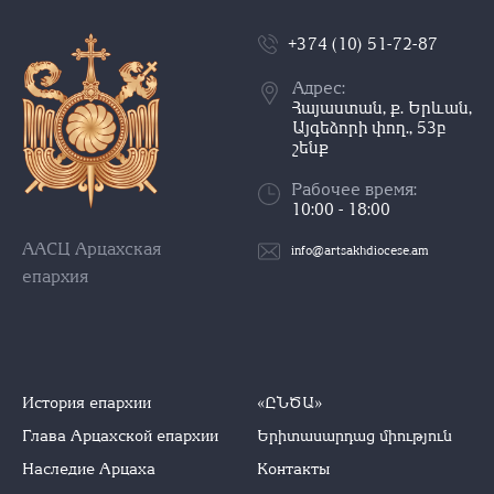
+374 (10) 51-72-87
Адрес:
Հայաստան, ք. Երևան,
Այգեձորի փող., 53բ
շենք
Рабочее время:
10:00 - 18:00
ААСЦ Арцахская
info@artsakhdiocese.am
епархия
История епархии
«ԸՆԾԱ»
Глава Арцахской епархии
Երիտասարդաց միություն
Наследие Арцаха
Контакты