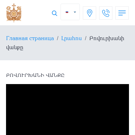
Главная страница
/
Լրահոս
/
Բովուրխանի
վանքը
ԲՈՎՈՒՐԽԱՆԻ ՎԱՆՔԸ