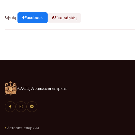
Կիսել.
Facebook
Պատճենել
ААСЦ Арцахская епархия
История епархии