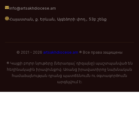
info@artsakhdiocese.am
Հայաստան, ք. Երևան, Այգեձորի փող., 53բ շենք
© 2021 - 2026
artsakhdiocese.am
® Все права защищены
® Կայքի բոլոր նյութերը (ներառյալ՝ դիզայնը) պաշտպանված են
հեղինակային իրավունքով։ Առանց իրավատիրոջ նախնական
համաձայնության դրանց պատճենումն ու օգտագործումն
արգելվում է։