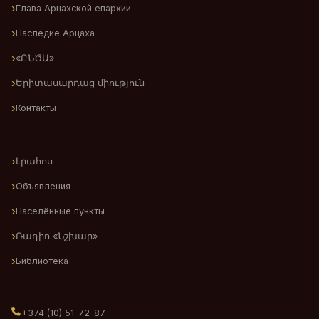
Глава Арцахской епархии
Наследие Арцаха
«ԸՆԾԱ»
Երիտասարդաց միություն
Контакты
Լրահոս
Объявления
Населённые пункты
Ռադիո «Նշխար»
Библиотека
+374 (10) 51-72-87