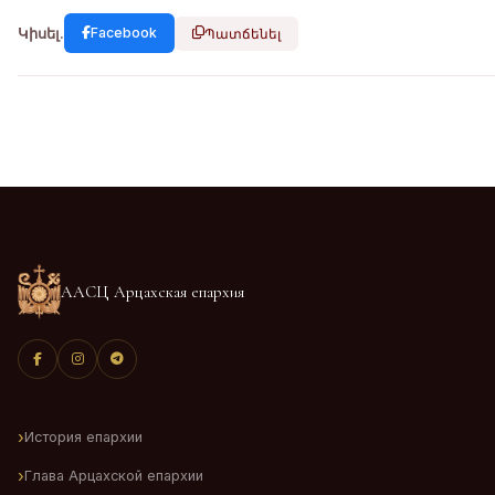
Կիսել.
Facebook
Պատճենել
ААСЦ Арцахская епархия
История епархии
Глава Арцахской епархии