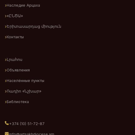
Наследие Арцаха
«ԸՆԾԱ»
Երիտասարդաց միություն
Контакты
Լրահոս
Объявления
Населённые пункты
Ռադիո «Նշխար»
Библиотека
+374 (10) 51-72-87
info@artsakhdiocese.am