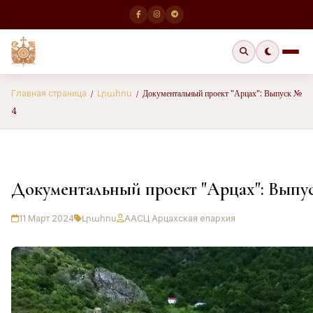
Документальный проект "Арцах": Выпуск №
Главная страница
Լրահոս
/
/
4
Документальный проект "Арцах": Выпу
11 Март 2024
Լրահոս
ААСЦ Арцахская епархия