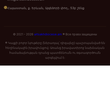
Հայաստան, ք. Երևան, Այգեձորի փող., 53բ շենք
© 2021 - 2026
artsakhdiocese.am
® Все права защищены
® Կայքի բոլոր նյութերը (ներառյալ՝ դիզայնը) պաշտպանված են
հեղինակային իրավունքով։ Առանց իրավատիրոջ նախնական
համաձայնության դրանց պատճենումն ու օգտագործումն
արգելվում է։