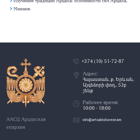
Изучение традиций Арцаха: особенности сел Арцаха,
Мнения.
+374 (10) 51-72-87
Адрес:
Հայաստան, ք. Երևան,
Այգեձորի փող., 53բ
շենք
Рабочее время:
10:00 - 18:00
ААСЦ Арцахская
info@artsakhdiocese.am
епархия