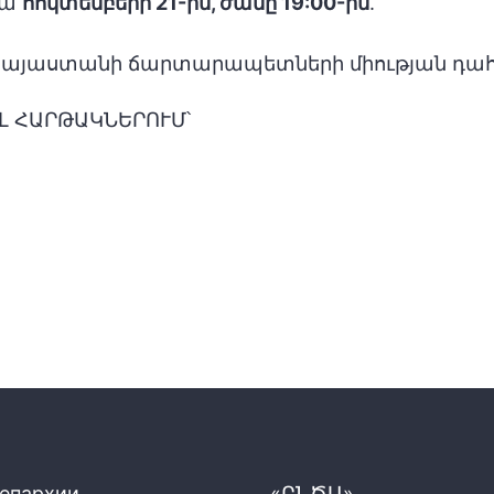
նա
հոկտեմբերի 21-ին, ժամը 19:00-ին
.
 Հայաստանի ճարտարապետների միության դահ
Լ ՀԱՐԹԱԿՆԵՐՈՒՄ՝
 епархии
«ԸՆԾԱ»