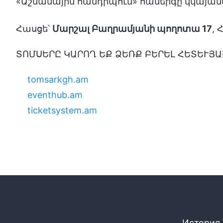
«Աշնանային հանդիպում» համերգը կկայա
Հասցե՝
Մարշալ Բաղրամյանի պողոտա 17
,
ՏՈՄՍԵՐԸ ԿԱՐՈՂ ԵՔ ՁԵՌՔ ԲԵՐԵԼ ՀԵՏԵՒՅԱ
tomsarkgh.am
eventhub.am
ticketsystem.am
История