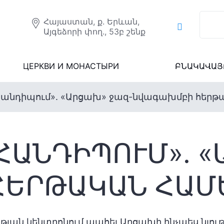
Հայաստան, ք. Երևան,
Այգեձորի փող., 53բ շենք
ЦЕРКВИ И МОНАСТЫРИ
ԲՆԱԿԱՎԱՅ
հանդիպում». «Արցախ» ջազ-նվագախմբի հերթ
ՀԱՆԴԻՊՈՒՄ». «
ՀԵՐԹԱԿԱՆ ՀԱՄ
ւթյան կենտրոնում պահել Արցախի ինչպես նյու