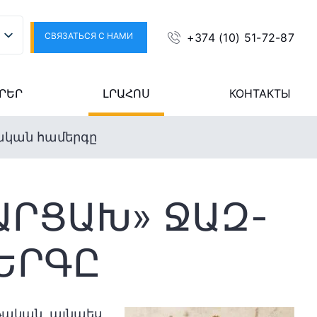
СВЯЗАТЬСЯ С НАМИ
+374 (10) 51-72-87
ՐԵՐ
ԼՐԱՀՈՍ
КОНТАКТЫ
ական համերգը
ԱՐՑԱԽ» ՋԱԶ-
ԵՐԳԸ
թական, այնպես