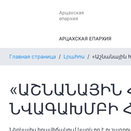
Арцахская
епархия
АРЦАХСКАЯ ЕПАРХИЯ
Главная страница
/
Լրահոս
/
«Աշնանային 
«ԱՇՆԱՆԱՅԻՆ 
ՆՎԱԳԱԽՄԲԻ 
Ներկայիս իրավիճակում կարևոր է ուշադրո