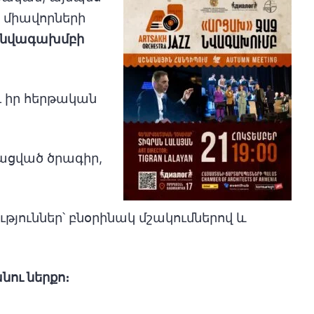
ն միավորների
-նվագախմբի
ւ իր հերթական
ացված ծրագիր,
յուններ՝ բնօրինակ մշակումներով և
ու ներքո։