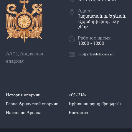
Адрес:
Հայաստան, ք. Երևան,
Այգեձորի փող., 53բ
շենք
Рабочее время:
10:00 - 18:00
ААСЦ Арцахская
info@artsakhdiocese.am
епархия
История епархии
«ԸՆԾԱ»
Глава Арцахской епархии
Երիտասարդաց միություն
Наследие Арцаха
Контакты